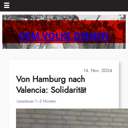
Zum
Inhalt
springen
DEM VOLKE DIENEN
14. Nov. 2024
Von Hamburg nach
Valencia: Solidarität
Lesedauer:
1–2 Minuten