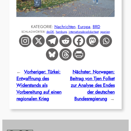
KATEGORIE:
Nachrichten
, 
Europa
, 
BRD
SCHLAGWÖRTER:
de-DE
, 
hamburg
, 
internationale-solidaritaet
, 
spanien
←
Vorheriger:
Türkei:
Nächster:
Norwegen:
Entwaffnung des
Beitrag von Tjen Folket
Widerstands als
zur Analyse des Endes
Vorbereitung auf einen
der deutschen
regionalen Krieg
Bundesregierung
→