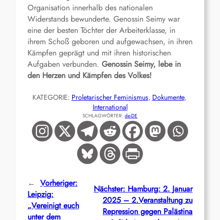
Organisation innerhalb des nationalen
Widerstands bewunderte. Genossin Seimy war
eine der besten Töchter der Arbeiterklasse, in
ihrem Schoß geboren und aufgewachsen, in ihren
Kämpfen geprägt und mit ihren historischen
Aufgaben verbunden.
Genossin Seimy, lebe
in
den Herzen und Kämpfen des Volkes!
KATEGORIE:
Proletarischer Feminismus
, 
Dokumente
, 
International
SCHLAGWÖRTER:
de-DE
←
Vorheriger:
Nächster:
Hamburg: 2. Januar
Leipzig:
2025 – 2.Veranstaltung zu
„Vereinigt euch
Repression gegen Palästina
unter dem