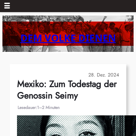
Zum
Inhalt
springen
DEM VOLKE DIENEN
28. Dez. 2024
Mexiko: Zum Todestag der
Genossin Seimy
Lesedauer:
1–2 Minuten