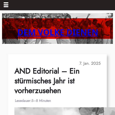
Zum
Inhalt
springen
DEM VOLKE DIENEN
7. Jan. 2025
AND Editorial – Ein
stürmisches Jahr ist
vorherzusehen
Lesedauer:
5–8 Minuten