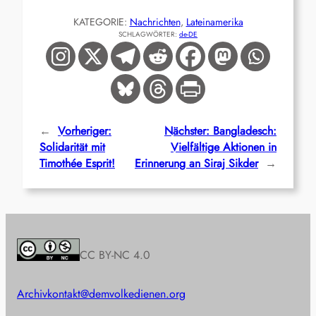
KATEGORIE:
Nachrichten
, 
Lateinamerika
SCHLAGWÖRTER:
de-DE
←
Vorheriger:
Nächster:
Bangladesch:
Solidarität mit
Vielfältige Aktionen in
Timothée Esprit!
Erinnerung an Siraj Sikder
→
CC BY-NC 4.0
Archiv
kontakt@demvolkedienen.org