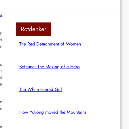
ia
Rotdenker
en
nd
The Red Detachment of Women
en
n,
Bethune: The Making of a Hero
as
et
ur
The White Haired Girl
en
ie
How Yukong moved the Mountains
er