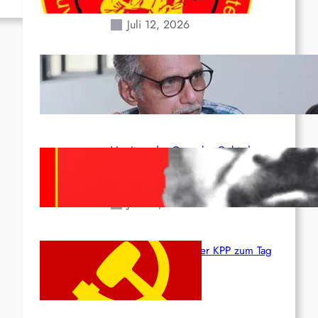
Erdbeben des 24. Juni!
Juli 12, 2026
Indien: „Die Politik der
Kapitulation“ von K. Murali (Ajith)
Juli 1, 2026
Vorsitzender Gonzalo: Gebt das
Leben für die Partei und die
Revolution!
Juni 19, 2026
Beschluss des ZK der KPP zum Tag
des Heldentums
Juni 19, 2026