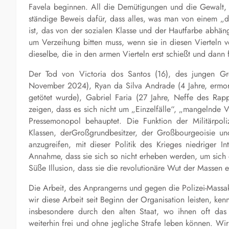
Favela beginnen. All die Demütigungen und die Gewalt, b
ständige Beweis dafür, dass alles, was man von einem „de
ist, das von der sozialen Klasse und der Hautfarbe abhäng
um Verzeihung bitten muss, wenn sie in diesen Vierteln v
dieselbe, die in den armen Vierteln erst schießt und dann f
Der Tod von Victoria dos Santos (16), des jungen Gre
November 2024), Ryan da Silva Andrade (4 Jahre, ermo
getötet wurde), Gabriel Faria (27 Jahre, Neffe des Rap
zeigen, dass es sich nicht um „Einzelfälle“, „mangelnde 
Pressemonopol behauptet. Die Funktion der Militärpoli
Klassen, derGroßgrundbesitzer, der Großbourgeoisie und
anzugreifen, mit dieser Politik des Krieges niedriger I
Annahme, dass sie sich so nicht erheben werden, um sich d
Süße Illusion, dass sie die revolutionäre Wut der Masse
Die Arbeit, des Anprangerns und gegen die Polizei-Massake
wir diese Arbeit seit Beginn der Organisation leisten, k
insbesondere durch den alten Staat, wo ihnen oft das 
weiterhin frei und ohne jegliche Strafe leben können. Wi