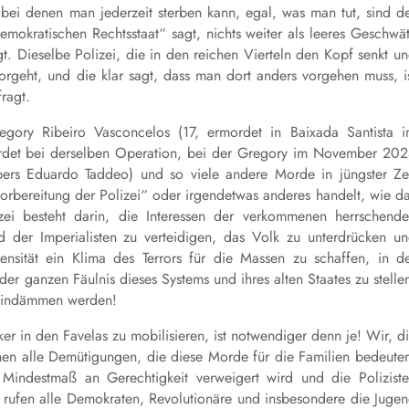
ei denen man jederzeit sterben kann, egal, was man tut, sind d
mokratischen Rechtsstaat“ sagt, nichts weiter als leeres Geschwä
t. Dieselbe Polizei, die in den reichen Vierteln den Kopf senkt u
orgeht, und die klar sagt, dass man dort anders vorgehen muss, i
ragt.
gory Ribeiro Vasconcelos (17, ermordet in Baixada Santista 
rdet bei derselben Operation, bei der Gregory im November 20
pers Eduardo Taddeo) und so viele andere Morde in jüngster Ze
Vorbereitung der Polizei“ oder irgendetwas anderes handelt, wie d
zei besteht darin, die Interessen der verkommenen herrschend
 der Imperialisten zu verteidigen, das Volk zu unterdrücken u
ntensität ein Klima des Terrors für die Massen zu schaffen, in d
er ganzen Fäulnis dieses Systems und ihres alten Staates zu stelle
n eindämmen werden!
r in den Favelas zu mobilisieren, ist notwendiger denn je! Wir, d
ennen alle Demütigungen, die diese Morde für die Familien bedeute
Mindestmaß an Gerechtigkeit verweigert wird und die Polizist
r rufen alle Demokraten, Revolutionäre und insbesondere die Juge