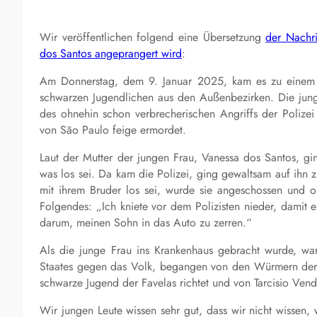
Wir veröffentlichen folgend eine Übersetzung
der Nachri
dos Santos angeprangert wird
:
Am Donnerstag, dem 9. Januar 2025, kam es zu einem w
schwarzen Jugendlichen aus den Außenbezirken. Die jung
des ohnehin schon verbrecherischen Angriffs der Polizei
von São Paulo feige ermordet.
Laut der Mutter der jungen Frau, Vanessa dos Santos, gi
was los sei. Da kam die Polizei, ging gewaltsam auf ihn 
mit ihrem Bruder los sei, wurde sie angeschossen und o
Folgendes: „Ich kniete vor dem Polizisten nieder, damit e
darum, meinen Sohn in das Auto zu zerren.“
Als die junge Frau ins Krankenhaus gebracht wurde, war 
Staates gegen das Volk, begangen von den Würmern der Mi
schwarze Jugend der Favelas richtet und von Tarcisio Vendil
Wir jungen Leute wissen sehr gut, dass wir nicht wissen,