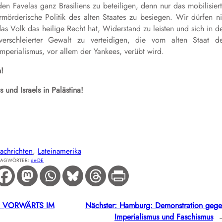
n Favelas ganz Brasiliens zu beteiligen, denn nur das mobilisier
rmörderische Politik des alten Staates zu besiegen. Wir dürfen n
das Volk das heilige Recht hat, Widerstand zu leisten und sich in d
rschleierter Gewalt zu verteidigen, die vom alten Staat d
perialismus, vor allem der Yankees, verübt wird.
n!
 und Israels in Palästina!
achrichten
, 
Lateinamerika
LAGWÖRTER:
de-DE
5: VORWÄRTS IM
Nächster:
Hamburg: Demonstration geg
Imperialismus und Faschismus