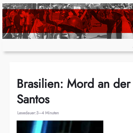
Zum
Inhalt
springen
Brasilien: Mord an der
Santos
Lesedauer:
3–4 Minuten