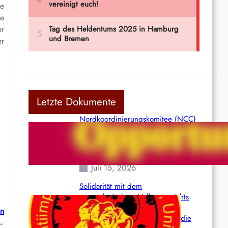
te
ie
er
er
Letzte Dokumente
Nordkoordinierungskomitee (NCC)
der Kommunistischen Partei Indiens
(Maoistisch): Postmoderner
Opportunismus
Juli 15, 2026
Solidarität mit dem
venezolanischem Volk angesichts
der verlorenen Leben und der
en
katastrophalen Situation durch die
→