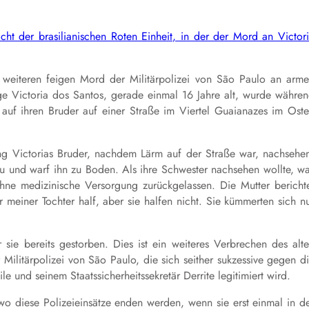
cht der brasilianischen Roten Einheit, in der der Mord an Victor
eiteren feigen Mord der Militärpolizei von São Paulo an arm
e Victoria dos Santos, gerade einmal 16 Jahre alt, wurde währe
 auf ihren Bruder auf einer Straße im Viertel Guaianazes im Ost
ng Victorias Bruder, nachdem Lärm auf der Straße war, nachsehe
zu und warf ihn zu Boden. Als ihre Schwester nachsehen wollte, w
hne medizinische Versorgung zurückgelassen. Die Mutter bericht
r meiner Tochter half, aber sie halfen nicht. Sie kümmerten sich n
sie bereits gestorben. Dies ist ein weiteres Verbrechen des alt
litärpolizei von São Paulo, die sich seither sukzessive gegen d
e und seinem Staatssicherheitssekretär Derrite legitimiert wird.
 wo diese Polizeieinsätze enden werden, wenn sie erst einmal in d