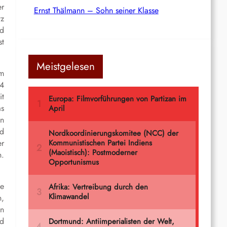
er
Ernst Thälmann – Sohn seiner Klasse
tz
nd
st
Meistgelesen
im
24
it
as
en
nd
er
n.
ie
n,
en
nd