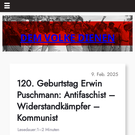
Zum
Inhalt
springen
DEM VOLKE DIENEN
9. Feb. 2025
120. Geburtstag Erwin
Puschmann: Antifaschist –
Widerstandkämpfer –
Kommunist
Lesedauer:
1–2 Minuten