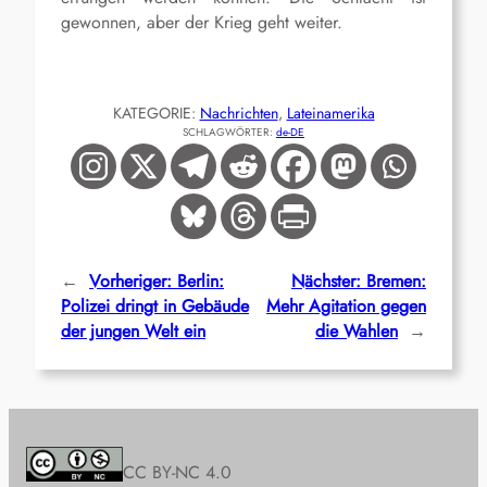
gewonnen, aber der Krieg geht weiter.
KATEGORIE:
Nachrichten
, 
Lateinamerika
SCHLAGWÖRTER:
de-DE
←
Vorheriger:
Berlin:
Nächster:
Bremen:
Polizei dringt in Gebäude
Mehr Agitation gegen
der jungen Welt ein
die Wahlen
→
CC BY-NC 4.0