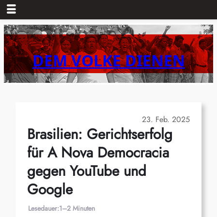
Zum
Inhalt
springen
DEM VOLKE DIENEN
23. Feb. 2025
Brasilien: Gerichtserfolg
für A Nova Democracia
gegen YouTube und
Google
Lesedauer:
1–2 Minuten