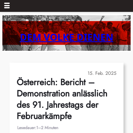
Zum
Inhalt
springen
DEM VOLKE DIENEN
15. Feb. 2025
Österreich: Bericht –
Demonstration anlässlich
des 91. Jahrestags der
Februarkämpfe
Lesedauer:
1–2 Minuten