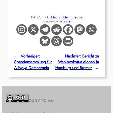
KATEGORIE:
Nachrichten
, 
Europa
SCHLAGWÖRTER:
de-DE
←
Vorheriger:
Nächster:
Bericht zu
Spendensammlung für
Wahlboykott-Aktionen in
A Nova Democracia
Hamburg und Bremen
→
CC BY-NC 4.0