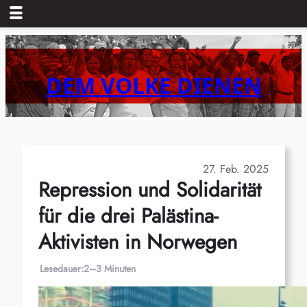
Zum
Inhalt
springen
DEM VOLKE DIENEN
27. Feb. 2025
Repression und Solidarität
für die drei Palästina-
Aktivisten in Norwegen
Lesedauer:
2–3 Minuten