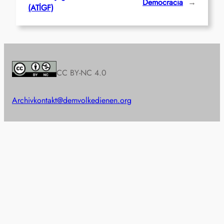
Democracia
→
(ATİGF)
CC BY-NC 4.0
Archiv
kontakt@demvolkedienen.org