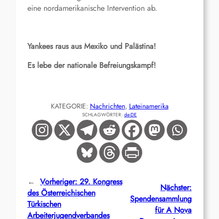
eine nordamerikanische Intervention ab.
Yankees raus aus Mexiko und Palästina!
Es lebe der nationale Befreiungskampf!
KATEGORIE:
Nachrichten
, 
Lateinamerika
SCHLAGWÖRTER:
de-DE
←
Vorheriger:
29. Kongress
Nächster:
des Österreichischen
Spendensammlung
Türkischen
für A Nova
Arbeiterjugendverbandes