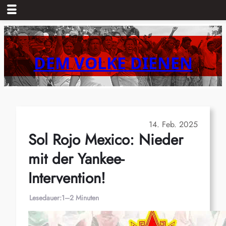
Zum
Inhalt
springen
DEM VOLKE DIENEN
14. Feb. 2025
Sol Rojo Mexico: Nieder
mit der Yankee-
Intervention!
Lesedauer:
1–2 Minuten