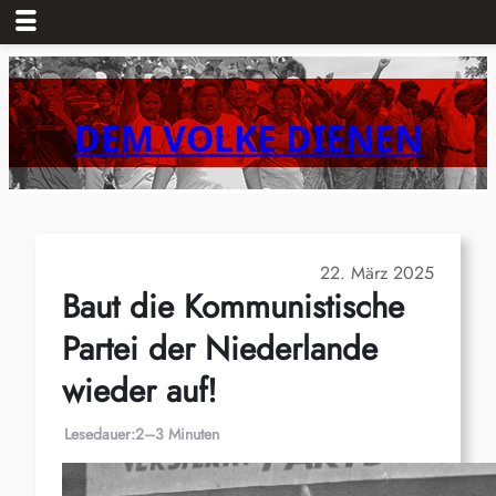
Zum
Inhalt
springen
DEM VOLKE DIENEN
22. März 2025
Baut die Kommunistische
Partei der Niederlande
wieder auf!
Lesedauer:
2–3 Minuten