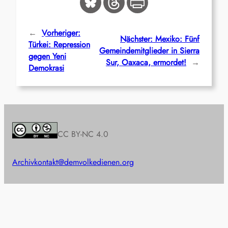
←
Vorheriger:
Nächster:
Mexiko: Fünf
Türkei: Repression
Gemeindemitglieder in Sierra
gegen Yeni
Sur, Oaxaca, ermordet!
→
Demokrasi
CC BY-NC 4.0
Archiv
kontakt@demvolkedienen.org