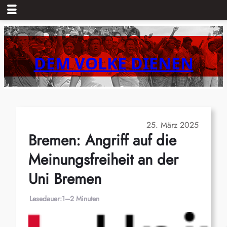
Zum
Inhalt
springen
DEM VOLKE DIENEN
25. März 2025
Bremen: Angriff auf die
Meinungsfreiheit an der
Uni Bremen
Lesedauer:
1–2 Minuten