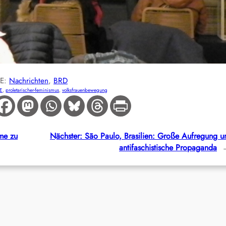
IE:
Nachrichten
, 
BRD
E
, 
proletarischer-feminismus
, 
volksfrauenbewegung
me zu
Nächster:
São Paulo, Brasilien: Große Aufregung 
antifaschistische Propaganda