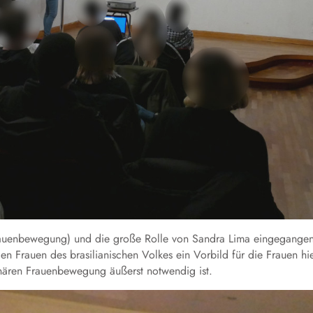
rauenbewegung) und die große Rolle von Sandra Lima eingegangen
n Frauen des brasilianischen Volkes ein Vorbild für die Frauen hi
onären Frauenbewegung äußerst notwendig ist.