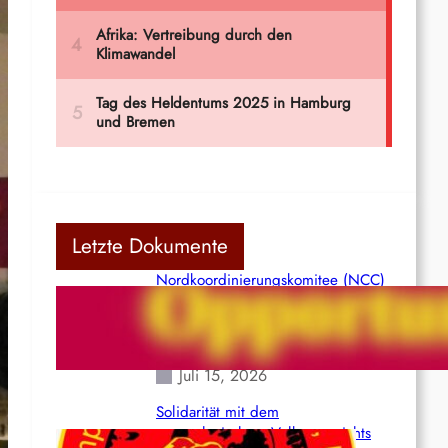
Letzte Dokumente
Nordkoordinierungskomitee (NCC)
der Kommunistischen Partei Indiens
(Maoistisch): Postmoderner
Opportunismus
Juli 15, 2026
Solidarität mit dem
venezolanischem Volk angesichts