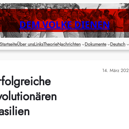
DEM VOLKE DIENEN
Startseite
Über uns
Links
Theorie
Nachrichten
Dokumente
Deutsch
14. März 20
folgreiche
volutionären
silien