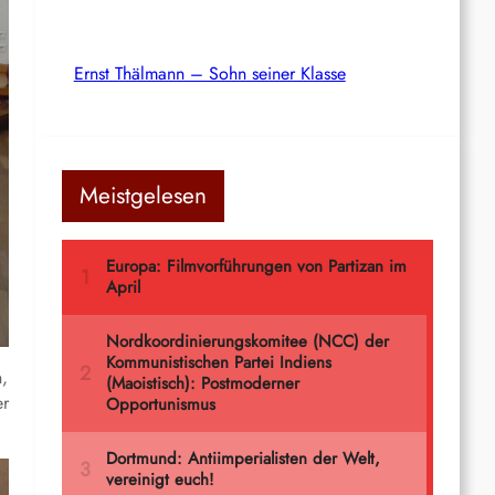
Ernst Thälmann – Sohn seiner Klasse
Meistgelesen
,
er