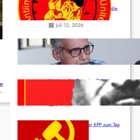
der verlorenen Leben und der
katastrophalen Situation durch die
Erdbeben des 24. Juni!
Juli 12, 2026
Indien: „Die Politik der
Kapitulation“ von K. Murali (Ajith)
Juli 1, 2026
Vorsitzender Gonzalo: Gebt das
um
Leben für die Partei und die
→
Revolution!
Juni 19, 2026
Beschluss des ZK der KPP zum Tag
des Heldentums