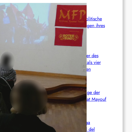
USA: Autumn Hill prangert ihre politische
Verurteilung zu 50 Jahren Haft wegen ihres
Kampfes gegen die ICE an
Chile: Zwei mutmaßliche Mitglieder des
Mapuche-Widerstands nach mehr als vier
Jahren auf der Flucht festgenommen
Zusammenfassung und Redebeiträge der
Demo 2026 in Gedenken an Ferhat Mayouf
SERVIR AL PUEBLO ESPANA: Liga
Antiimperialista denuncia el papel del