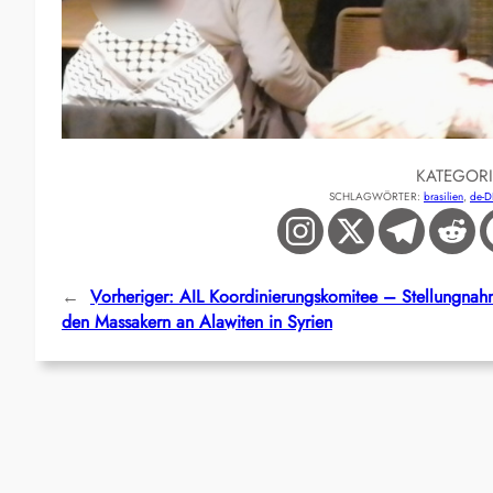
KATEGOR
SCHLAGWÖRTER:
brasilien
, 
de-D
←
Vorheriger:
AIL Koordinierungskomitee – Stellungnah
den Massakern an Alawiten in Syrien