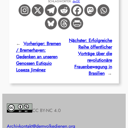
SCHLAGWÖRTER:
de-DE
Nächster:
Erfolgreiche
←
Vorheriger:
Bremen
Reihe öffentlicher
/ Bremerhaven:
Vorträge über die
Gedenken an unseren
revolutionäre
Genossen Eutiquio
Frauenbewegung in
Loaeza Jiménez
Brasilien
→
CC BY-NC 4.0
Archiv
kontakt@demvolkedienen.org