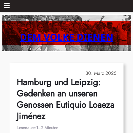
Zum
Inhalt
springen
DEM VOLKE DIENEN
30. März 2025
Hamburg und Leipzig:
Gedenken an unseren
Genossen Eutiquio Loaeza
Jiménez
Lesedauer:
1–2 Minuten