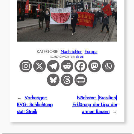
KATEGORIE:
Nachrichten
, 
Europa
SCHLAGWÖRTER:
de-DE
←
Vorheriger:
Nächster:
[Brasilien]
BVG: Schlichtung
Erklärung der Liga der
statt Streik
armen Bauern
→