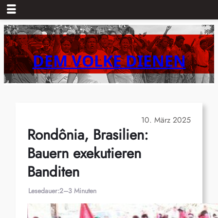
Zum
Inhalt
springen
DEM VOLKE DIENEN
10. März 2025
Rondônia, Brasilien:
Bauern exekutieren
Banditen
Lesedauer:
2–3 Minuten