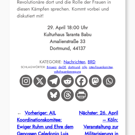
Revolutionäre dort und die Rolle der Frauen in
diesen Kämpfen sprechen. Kommt vorbei und
diskutiert mit!
29. April 18:00 Uhr
Kulturhaus Taranta Babu
Amalienstraße 33
Dortmund, 44137
KATEGORIE:
Nachrichten
, 
BRD
SCHLAGWÖRTER:
8-maerz
, 
de-DE
, 
dortmund
, 
mfp
, 
rotes-frauenkomitee
, 
volksfrauenbewegung
←
Vorheriger:
AIL
Nächster:
26. April
Koordinationskomitee:
– Köln:
Ewiger Ruhm und Ehre dem
Veranstaltung zur
Genossen Celedonio Luis
Militarisierung in