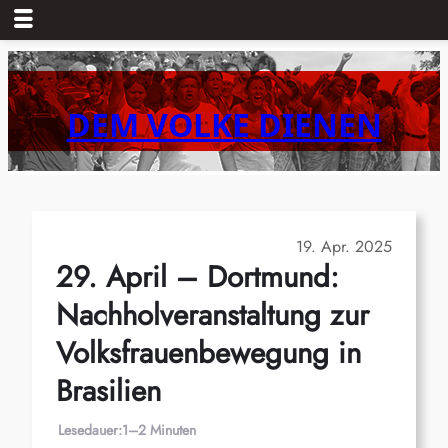
Zum
Inhalt
springen
DEM VOLKE DIENEN
19. Apr. 2025
29. April – Dortmund:
Nachholveranstaltung zur
Volksfrauenbewegung in
Brasilien
Lesedauer:
1–2 Minuten