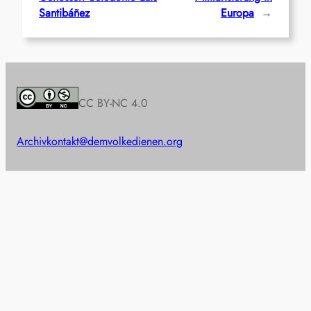
Santibáñez
Europa
→
CC BY-NC 4.0
Archiv
kontakt@demvolkedienen.org