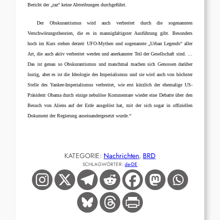
Bericht der „taz“ keine Abtreibungen durchgeführt.
Der Obskurantismus wird auch verbreitet durch die sogenannten
Verschwörungstheorien, die es in mannigfaltigster Ausführung gibt. Besonders
hoch im Kurs stehen derzeit UFO-Mythen und sogenannte „Urban Legends“ aller
Art, die auch aktiv verbreitet werden und anerkannter Teil der Gesellschaft sind. …
Das ist genau so Obskurantismus und manchmal machen sich Genossen darüber
lustig, aber es ist die Ideologie des Imperialismus und sie wird auch von höchster
Stelle des Yankee-Imperialismus verbreitet, wie erst kürzlich der ehemalige US-
Präsident Obama durch einige nebulöse Kommentare wieder eine Debatte über den
Besuch von Aliens auf der Erde ausgelöst hat, mit der sich sogar in offiziellen
Dokument der Regierung auseinandergesetzt wurde.“
KATEGORIE:
Nachrichten
, 
BRD
SCHLAGWÖRTER:
de-DE