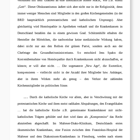
verbunden mit dem Glauben an eine unerklärliche höhere Macht, wie z.B. einem
„Gott“. Dieser Obskurantismus äußert sich aber nicht nur in der Religiosität, denn
immer weniger Menschen sind Mitglieder in den großen Kirchengemeinden (in der
BRD hauptsächlich protestantischem und katholischem Ursprungs). Aber
gleichzeitig wird Homöopathie in Apotheken verkauft und die Krankenkassen in
Deutschland bezahlen das in einem gewissen Grad. Schützenhilfe erhalten die
Hersteller der Mittelchen, die nachweisbar keine medizinische W
irkung haben,
dabei nicht nur aus den Reihen der grünen Partei, sondern auch aus der
Chefetage des Gesundheitsministeriums. So entschied Jens Spahn die
Kostenübernahme von Homöopathie durch Krankenkassen nicht abzuschaffen, er
könnte, er will aber nicht. … Die sogenannte „New Age“, die Esoteriker,
kompensieren – vielleicht nicht in der Anz
ahl ihrer Mitglieder bzw. Anhänger,
aber in ihrem Wirken mehr als genug – den Verlust der zahlenden
Kirchenmitglieder im politischen Sinne.
…
Durch die katholische Kirche vor allem, aber in Verschwörung mit der
protestantischen Kirche und ihren meist radikalen Abspaltungen, den Evangelikalen
… hat die katholische Kirche z.B. gemeinsame Krankenhäuser mit nicht-
katholischen Trägern gebildet und dort wird dann als „Kompromiss“ das Recht
abzutreiben abgeschafft. Im Malteser-Diako-Klinikum, Deutschlands erstes
ökumenisches Krankenhaus, eine Fusion zwischen dem Franziskus-Hospital der
Malteser und dem Diakonissen-Krankenhaus in Flensburg, werden nach einem