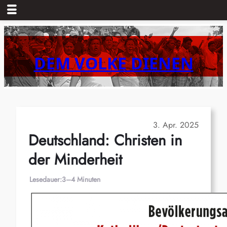
Zum
Inhalt
springen
DEM VOLKE DIENEN
3. Apr. 2025
Deutschland: Christen in
der Minderheit
Lesedauer:
3–4 Minuten