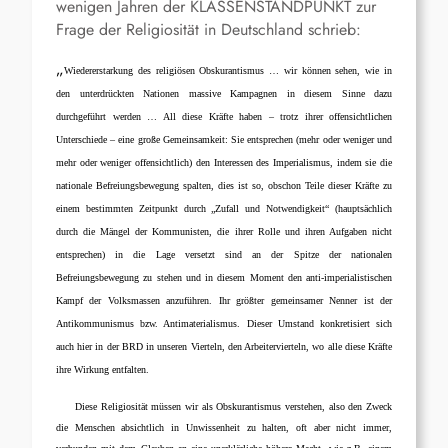
wenigen Jahren der KLASSENSTANDPUNKT zur
Frage der Religiosität in Deutschland schrieb:
„
Wiedererstarkung des religiösen Obskurantismus … wir können sehen, wie in
den unterdrückten Nationen massive Kampagnen in diesem Sinne dazu
durchgeführt werden … All diese Kräfte haben – trotz ihrer offensichtlichen
Unterschiede – eine große Gemeinsamkeit: Sie entsprechen (mehr oder weniger und
mehr oder weniger offensichtlich) den Interessen des Imperialismus, indem sie die
nationale Befreiungsbewegung spalten, dies ist so, obschon Teile dieser Kräfte zu
einem bestimmten Zeitpunkt durch „Zufall und Notwendigkeit“ (hauptsächlich
durch die Mängel der Kommunisten, die ihrer Rolle und ihren Aufgaben nicht
entsprechen) in die Lage versetzt sind an der Spitze der nationalen
Befreiungsbewegung zu stehen und in diesem Moment den anti-imperialistischen
Kampf der Volksmassen anzuführen. Ihr größter gemeinsamer Nenner ist der
Antikommunismus bzw. Antimaterialismus. Dieser Umstand konkretisiert sich
auch hier in der BRD in unseren Vierteln, den Arbeitervierteln, wo alle diese Kräfte
ihre Wirkung entfalten.
Diese Religiosität müssen wir als Obskurantismus verstehen, also den Zweck
die Menschen absichtlich in Unwissenheit zu halten, oft aber nicht immer,