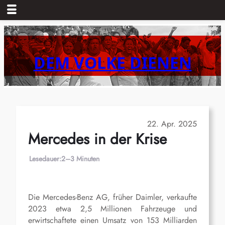
Zum
Inhalt
springen
DEM VOLKE DIENEN
22. Apr. 2025
Mercedes in der Krise
Lesedauer:
2–3 Minuten
Die Mercedes-Benz AG, früher Daimler, verkaufte
2023 etwa 2,5 Millionen Fahrzeuge und
erwirtschaftete einen Umsatz von 153 Milliarden