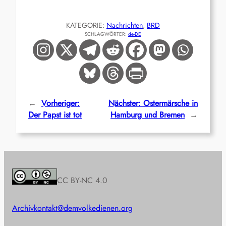
KATEGORIE:
Nachrichten
, 
BRD
SCHLAGWÖRTER:
de-DE
←
Vorheriger:
Nächster:
Ostermärsche in
Der Papst ist tot
Hamburg und Bremen
→
CC BY-NC 4.0
Archiv
kontakt@demvolkedienen.org