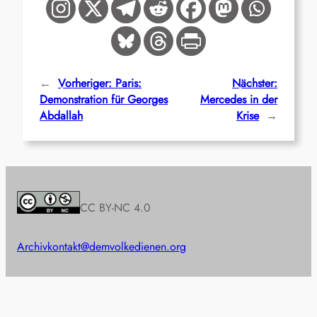
←
Vorheriger:
Paris:
Nächster:
Demonstration für Georges
Mercedes in der
Abdallah
Krise
→
CC BY-NC 4.0
Archiv
kontakt@demvolkedienen.org