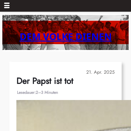
Zum
Inhalt
springen
DEM VOLKE DIENEN
21. Apr. 2025
Der Papst ist tot
Lesedauer:
2–3 Minuten