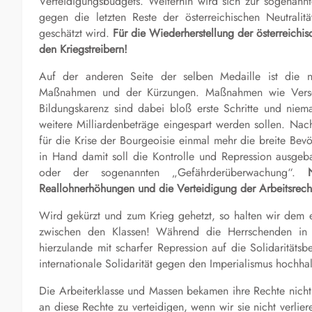
Verteidigungsbudgets. Weiterhin wird sich zur sogenannten
gegen die letzten Reste der österreichischen Neutrali
geschätzt wird.
Für die Wiederherstellung der österreichis
den Kriegstreibern!
Auf der anderen Seite der selben Medaille ist die n
Maßnahmen und der Kürzungen. Maßnahmen wie Versch
Bildungskarenz sind dabei bloß erste Schritte und ni
weitere Milliardenbeträge eingespart werden sollen. Nac
für die Krise der Bourgeoisie einmal mehr die breite Be
in Hand damit soll die Kontrolle und Repression ausge
oder der sogenannten „Gefährderüberwachung“.
Reallohnerhöhungen und die Verteidigung der Arbeitsrech
Wird gekürzt und zum Krieg gehetzt, so halten wir dem e
zwischen den Klassen! Während die Herrschenden in Ö
hierzulande mit scharfer Repression auf die Solidarität
internationale Solidarität gegen den Imperialismus hochhal
Die Arbeiterklasse und Massen bekamen ihre Rechte nicht
an diese Rechte zu verteidigen, wenn wir sie nicht verli