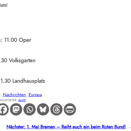
ats!
: 11.00 Oper
.30 Volksgarten
11.30 Landhausplatz
E:
Nachrichten
, 
Europa
LAGWÖRTER:
de-DE
Nächster:
1. Mai Bremen – Reiht euch ein beim Roten Bund!