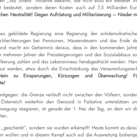
 „Sky Shield“ Initiative bekannt, die nicht bloß ein weiterer Tri
tät bedeutet, sondern deren Kosten auch auf 7,5 Milliarden Eu
chen Neutralität! Gegen Aufrüstung und Militarisierung – Nieder m
eu gebildete Regierung eine Regierung der antidemokratisch
lechterungen bei Pensionen, Massensteuern und das Ende d
emand macht ein Geheimnis daraus, dass in den kommenden Jahr
h mehreren Jahren der Preissteigerungen und des Sozialabbaus so
völkerung zahlen und das Lebensniveau herabgedrückt werden. Ha
baut werden, etwa durch die Einschränkung des Versammlungsrec
Nein zu Einsparungen, Kürzungen und Überwachung! Fü
te!
ntgegen: die Grenze verläuft nicht zwischen den Völkern, sonde
sterreich weiterhin den Genozid in Palästina unterstützen u
sbewegung reagieren, ist gerade der 1. Mai der Tag, an dem wir d
ten.
 „geschenkt“, sondern sie wurden erkämpft! Heute kommt es dara
eren wollen und in diesem Kampf auch auf die Ausweitung bisherig