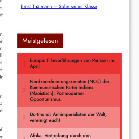
tt
Ernst Thälmann – Sohn seiner Klasse
ro
it
en
Meistgelesen
er
en
ll
nd
ht
r
rn
nd
ie
uf
er