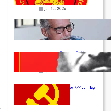
Erdbeben des 24. Juni!
Juli 12, 2026
Indien: „Die Politik der
Kapitulation“ von K. Murali (Ajith)
Juli 1, 2026
Vorsitzender Gonzalo: Gebt das
Leben für die Partei und die
Revolution!
Juni 19, 2026
Beschluss des ZK der KPP zum Tag
des Heldentums
Juni 19, 2026
→