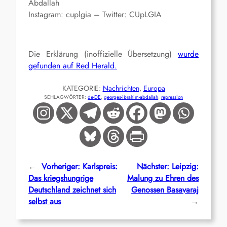
Abdallah
Instagram: cuplgia – Twitter: CUpLGIA
Die Erklärung (inoffizielle Übersetzung)
wurde
gefunden auf Red Herald.
KATEGORIE:
Nachrichten
, 
Europa
SCHLAGWÖRTER:
de-DE
, 
georges-ibrahim-abdallah
, 
repression
←
Vorheriger:
Karlspreis:
Nächster:
Leipzig:
Das kriegshungrige
Malung zu Ehren des
Deutschland zeichnet sich
Genossen Basavaraj
selbst aus
→