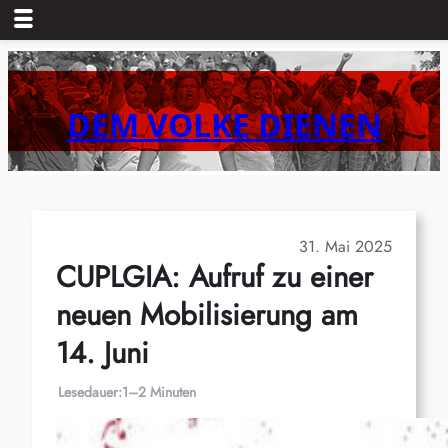
Zum
Inhalt
springen
DEM VOLKE DIENEN
31. Mai 2025
CUPLGIA: Aufruf zu einer
neuen Mobilisierung am
14. Juni
Lesedauer:
1–2 Minuten