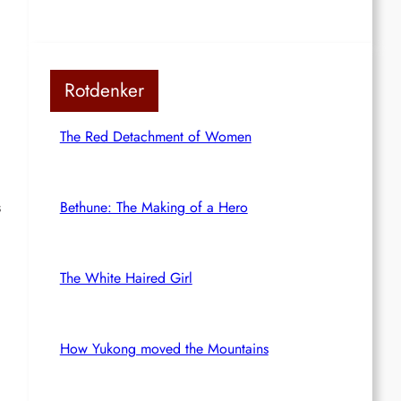
Rotdenker
The Red Detachment of Women
s
Bethune: The Making of a Hero
The White Haired Girl
How Yukong moved the Mountains