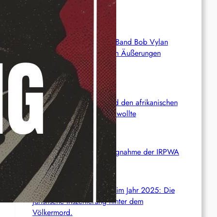
freigelassen
Deutschland: Sänger der Band Bob Vylan
nach pro-palästinensischen Äußerungen
abgeschoben
Wie die CIA Mandela und den afrikanischen
Befreiungskampf stoppen wollte
Aktualisierung der Stellungnahme der IRPWA
Neue israelische Gesetze im Jahr 2025: Die
juristische Inszenierung hinter dem
Völkermord.