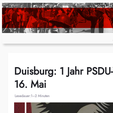
Zum
Inhalt
springen
Duisburg: 1 Jahr PSD
16. Mai
Lesedauer:
1–2 Minuten