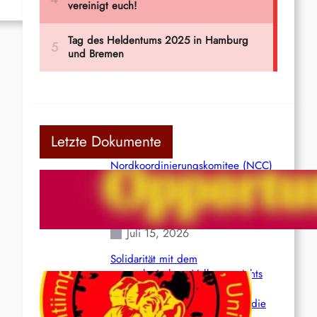
Letzte Dokumente
Nordkoordinierungskomitee (NCC)
der Kommunistischen Partei Indiens
(Maoistisch): Postmoderner
Opportunismus
Juli 15, 2026
Solidarität mit dem
venezolanischem Volk angesichts
der verlorenen Leben und der
katastrophalen Situation durch die