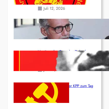
Erdbeben des 24. Juni!
Juli 12, 2026
Indien: „Die Politik der
Kapitulation“ von K. Murali (Ajith)
Juli 1, 2026
Vorsitzender Gonzalo: Gebt das
Leben für die Partei und die
Revolution!
Juni 19, 2026
Beschluss des ZK der KPP zum Tag
des Heldentums
Juni 19, 2026