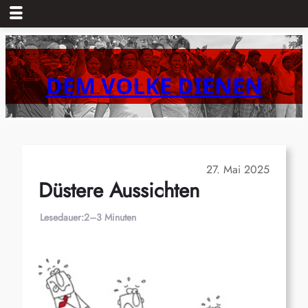
Zum
Inhalt
springen
DEM VOLKE DIENEN
27. Mai 2025
Düstere Aussichten
Lesedauer:
2–3 Minuten