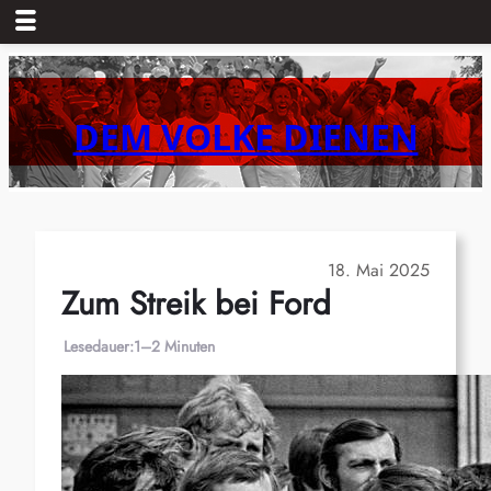
Zum
Inhalt
springen
DEM VOLKE DIENEN
18. Mai 2025
Zum Streik bei Ford
Lesedauer:
1–2 Minuten