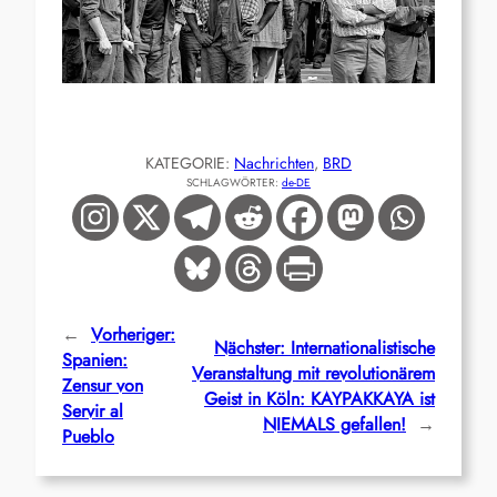
KATEGORIE:
Nachrichten
, 
BRD
SCHLAGWÖRTER:
de-DE
←
Vorheriger:
Nächster:
Internationalistische
Spanien:
Veranstaltung mit revolutionärem
Zensur von
Geist in Köln: KAYPAKKAYA ist
Servir al
NIEMALS gefallen!
→
Pueblo