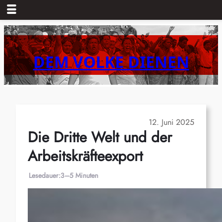
Zum
Inhalt
springen
DEM VOLKE DIENEN
12. Juni 2025
Die Dritte Welt und der
Arbeitskräfteexport
Lesedauer:
3–5 Minuten