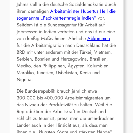
Jahres stellte die deutsche Sozialdemokratie durch
ihren damaligen
Arbeitsminister Hubertus Heil die
sogenannte „Fachkräftestrategie Indien“
vor.
Seitdem ist die Bundesagentur für Arbeit auf
Jobmessen in Indien vertreten und das ist nur eine
von dreißig Maßnahmen. Ähnliche
Abkommen
für die Arbeitsmigration nach Deutschland hat die
BR
D mit unter anderem mit der
Türkei, Vietnam,
Serbien, Bosnien und Herzegowina,
Brasilien,
Mexiko,
den
Philippinen, Ägypten, Kolumbien,
Marokko, Tunesien, Usbekistan, Kenia
und
Nigeria.
Die Bundesrepublik brauch jährlich etwa
300.000 bis 400.000 Arbeitsimmigranten um
das Nivaeu der Produktivität zu halten. Weil die
Reproduktion der Arbeitskraft in Deutschland
schlicht zu teuer ist, presst man die unterdrückten
Länder auch in der Hinsicht aus, als dass man
ihnen die „klügsten Köpfe und stärksten Hände“