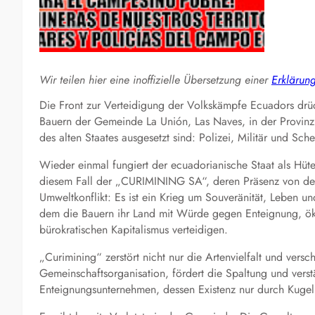
Wir teilen hier eine inoffizielle Übersetzung einer
Erklärun
Die Front zur Verteidigung der Volkskämpfe Ecuadors drück
Bauern der Gemeinde La Unión, Las Naves, in der Provinz B
des alten Staates ausgesetzt sind: Polizei, Militär und Sc
Wieder einmal fungiert der ecuadorianische Staat als Hüte
diesem Fall der „CURIMINING SA“, deren Präsenz von den 
Umweltkonflikt: Es ist ein Krieg um Souveränität, Leben u
dem die Bauern ihr Land mit Würde gegen Enteignung, öko
bürokratischen Kapitalismus verteidigen.
„Curimining“ zerstört nicht nur die Artenvielfalt und vers
Gemeinschaftsorganisation, fördert die Spaltung und verstä
Enteignungsunternehmen, dessen Existenz nur durch Kugeln