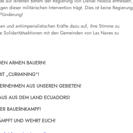
de auf direkten Befehl der Regierung von Daniel Noboa entfesselt,
gen dieser militärischen Intervention trägt. Dies ist keine Regierung
 Plünderung!
en und antiimperialistischen Kräfte dazu auf, ihre Stimme zu
e Solidaritätsaktionen mit den Gemeinden von Las Naves zu
DEN ARMEN BAUERN!
IT „CURIMINING“!
TERNEHMEN AUS UNSEREN GEBIETEN!
RAUS AUS
DEM LAND
ECUADOR
S
!
DER BAUERNKAMPF!
ÄMPF
T
UND W
EHRT EUCH!