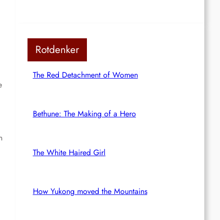
Rotdenker
The Red Detachment of Women
e
Bethune: The Making of a Hero
n
The White Haired Girl
How Yukong moved the Mountains