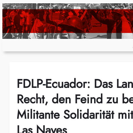
Zum
Inhalt
springen
FDLP-Ecuador: Das Land
Recht, den Feind zu be
Militante Solidarität m
Las Naves