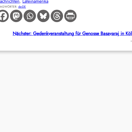
achrichten
, 
Lateinamerika
LAGWÖRTER:
de-DE
Nächster:
Gedenkveranstaltung für Genosse Basavaraj in Kö