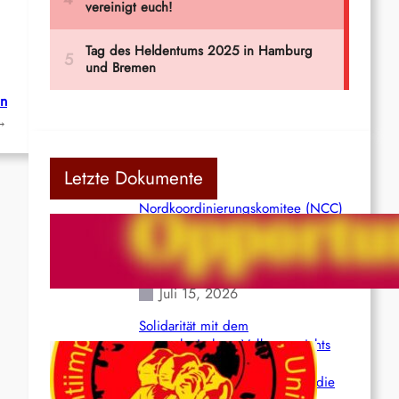
ln
→
Letzte Dokumente
Nordkoordinierungskomitee (NCC)
der Kommunistischen Partei Indiens
(Maoistisch): Postmoderner
Opportunismus
Juli 15, 2026
Solidarität mit dem
venezolanischem Volk angesichts
der verlorenen Leben und der
katastrophalen Situation durch die