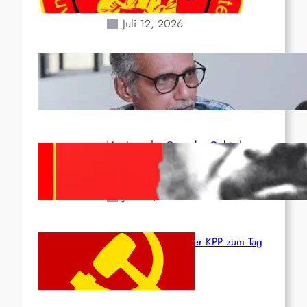
Erdbeben des 24. Juni!
Juli 12, 2026
Indien: „Die Politik der
Kapitulation“ von K. Murali (Ajith)
Juli 1, 2026
Vorsitzender Gonzalo: Gebt das
Leben für die Partei und die
Revolution!
Juni 19, 2026
Beschluss des ZK der KPP zum Tag
des Heldentums
Juni 19, 2026