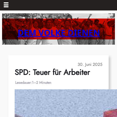
Zum
Inhalt
springen
DEM VOLKE DIENEN
30. Juni 2025
SPD: Teuer für Arbeiter
Lesedauer:
1–2 Minuten