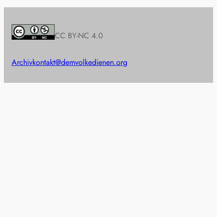
CC BY-NC 4.0
Archiv
kontakt@demvolkedienen.org