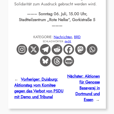
Solidarität zum Ausdruck gebracht werden wird.
——– Sonntag 06. Juli, 15.00 Uhr,
Stadtteilzentrum „Rote Nelke“, Gorkistraße 5
———
KATEGORIE:
Nachrichten
, 
BRD
SCHLAGWÖRTER:
de-DE
Nächster:
Aktionen
←
Vorheriger:
Duisburg:
für Genosse
Aktionstag vom Komitee
Basavaraj in
gegen das Verbot von PSDU
Dortmund und
mit Demo und Tribunal
Essen
→