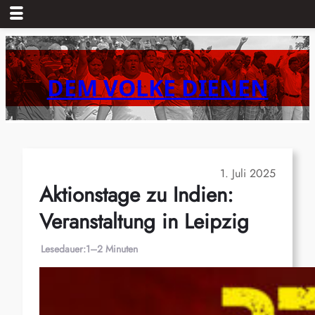
Zum
Inhalt
springen
DEM VOLKE DIENEN
1. Juli 2025
Aktionstage zu Indien:
Veranstaltung in Leipzig
Lesedauer:
1–2 Minuten