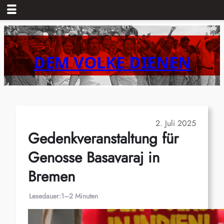
Zum
Inhalt
springen
DEM VOLKE DIENEN
2. Juli 2025
Gedenkveranstaltung für
Genosse Basavaraj in
Bremen
Lesedauer:
1–2 Minuten