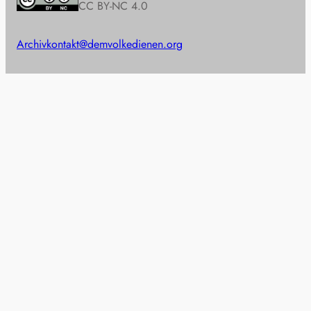
CC BY-NC 4.0
Archiv
kontakt@demvolkedienen.org