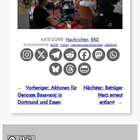
KATEGORIE:
Nachrichten
, 
BRD
SCHLAGWÖRTER:
de-DE
, 
indien
, 
internationale-solidaritaet
, 
volkskrieg
←
Vorheriger:
Aktionen für
Nächster:
Betrüger
Genosse Basavaraj in
Merz erneut
Dortmund und Essen
entlarvt
→