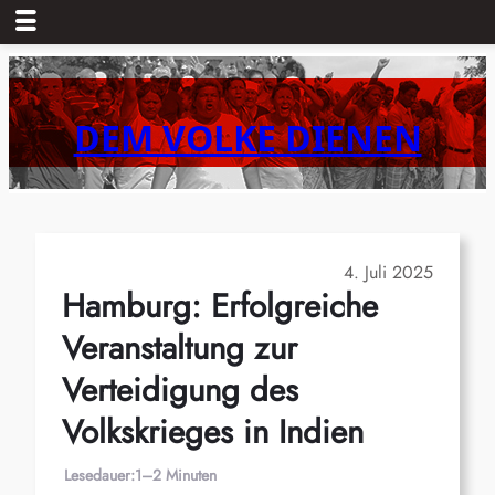
Zum
Inhalt
springen
DEM VOLKE DIENEN
4. Juli 2025
Hamburg: Erfolgreiche
Veranstaltung zur
Verteidigung des
Volkskrieges in Indien
Lesedauer:
1–2 Minuten