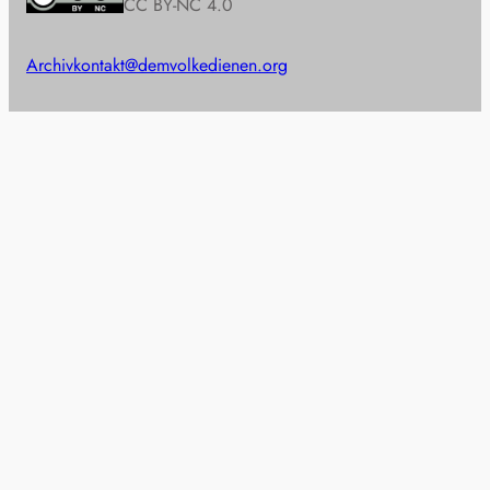
CC BY-NC 4.0
Archiv
kontakt@demvolkedienen.org