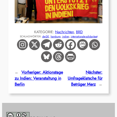
KATEGORIE:
Nachrichten
, 
BRD
SCHLAGWÖRTER:
de-DE
, 
hamburg
, 
indien
, 
internationale-solidaritaet
←
Vorheriger:
Aktionstage
Nächster:
zu Indien: Veranstaltung in
Umfrageklatsche für
Berlin
Betrüger Merz
→