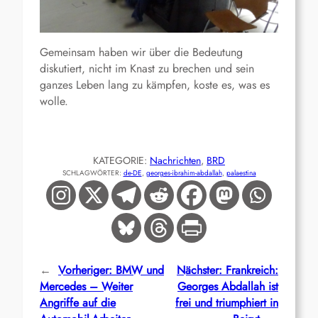
Gemeinsam haben wir über die Bedeutung
diskutiert, nicht im Knast zu brechen und sein
ganzes Leben lang zu kämpfen, koste es, was es
wolle.
KATEGORIE:
Nachrichten
, 
BRD
SCHLAGWÖRTER:
de-DE
, 
georges-ibrahim-abdallah
, 
palaestina
←
Vorheriger:
BMW und
Nächster:
Frankreich:
Mercedes – Weiter
Georges Abdallah ist
Angriffe auf die
frei und triumphiert in