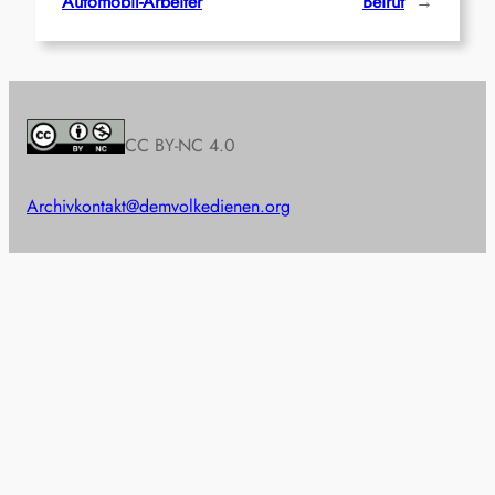
Automobil-Arbeiter
Beirut
→
CC BY-NC 4.0
Archiv
kontakt@demvolkedienen.org