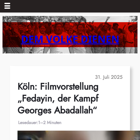
Zum
Inhalt
springen
DEM VOLKE DIENEN
31. Juli 2025
Köln: Filmvorstellung
„Fedayin, der Kampf
Georges Abadallah“
Lesedauer:
1–2 Minuten