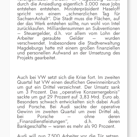
durch die Ansiedlung eigentlich 3.000 neue Jobs
entstehen entstehen. Ministerpräsident Haseloff
spricht von einem „schmerzlichen Tag für
Sachsen-Anhalt“. Die Stadt muss die Flächen, auf
der das Werk entstehen sollte, nun wohl von Intel
zurückkaufen. Milliardensummen an Subventionen
– Steuergelder, d.h. vor allem vom Lohn der
Arbeiter geraubte Gelder – wurden
verschwendet. Insbesondere die Stadtverwaltung
Magdeburgs hatte mit einem großen finanziellen
und personellen Aufwand an der Umsetzung des
Projekts gearbeitet.
Auch bei VW setzt sich die Krise fort. I
m zweiten
Quartal
hat VW
einen
deutlichen Gewinneinbruch
um gut ein Drittel
verzeichnet.
Der Umsatz sank
um 3 Prozent. Das „operative Konzernergebnis“
sackte um gut 29 Prozent auf 3,83 Mrd. Euro ab.
Besonders schwach
entwickelten sich dabei Audi
und Porsche.
Bei
Audi sackte der operative
Gewinn im zweiten Quartal um zwei Drittel ab,
bei
Porsche – ohne
deren
„
Finanzdienstleistungen“,
d.h. deren
Bankgeschäfte
–
waren es mehr als 90 Prozent
.
Audi will
nun
7.500
Arbeiter vor die Tür setzen,