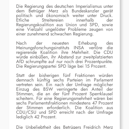
Die Regierung des deutschen Imperialismus unter
dem Betrüger Merz als Bundeskanzler gerät
politisch und ökonomisch weiter unter Druck.
Etliche Streitereien innerhalb der
Regierungskoalition aus Union und SPD, sowie
eine Vielzahl ungelöster Probleme zeugen von
einer zunehmend schwachen Regierung.
Nach der neuesten Erhebung des
Meinungsforschungsinstituts INSA verlöre die
regierende Koalition ihre Mehrheit. Die CDU
würde einbüßen, ihr Abstand zur zweitplatzierten
AfD schrumpfte auf nur noch drei Prozentpunkte.
Die Regierungspartei SPD läge bei 15 Prozent.
Statt der bisherigen fünf Fraktionen würden
demnach künftig sechs Parteien im Parlament
vertreten sein. Ein nach der Umfrage möglicher
Einzug des BSW verringerte den Anteil der
Stimmen, die an der fünf Prozent Sperrklausel
scheitern. Für eine Regierungsmehrheit wären bei
sechs Parlamentsfraktionen mindestens 47 Prozent
der Stimmen erforderlich. Die Koalition aus
CDU/CSU und SPD erreicht nach der Umfrage
lediglich 42 Prozent.
Die Unbeliebtheit des Betrügers Freidrich Merz