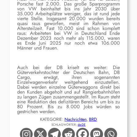
Porsche
fast 2.000
.
Das
große Sparprogramm
von VW beinhaltet
bis ins Jahr 2030 über
35.000 Arbeitsplätze
weniger
,
das ist
rund jede
vierte Stelle. Insgesamt 20.000
wurden bereits
quasi raus geworfen
, meist im Rahmen von
Altersteilzeit.
Fast 10.000 sind schon komplett
raus: Arbeiteten bei
VW in Deutschland Ende
Dezember 2023 noch
mehr als
115.
0
00,
waren
es
Ende Juni 2025
nur noch etwa
106.
0
00
Männer und Frauen.
Auch bei der DB kriselt es weiter: Die
Güterverkehrstochter der Deutschen Bahn, DB
Cargo, erwägt, ihren sogenannten
Einzelwagenverkehr weitgehend einzustellen.
Dabei werden einzelne Güterwaggons direkt bei
den Kunden abgeholt und auf Rangierbahnhöfen
zu langen Zügen zusammengestellt. Im Raum steht
eine Reduktion des defizitären Bereichs um bis zu
80 Prozent. Bis zu 8.000 Jobs würden so
gestrichen werden.
KATEGORIE:
Nachrichten
, 
BRD
SCHLAGWÖRTER:
de-DE