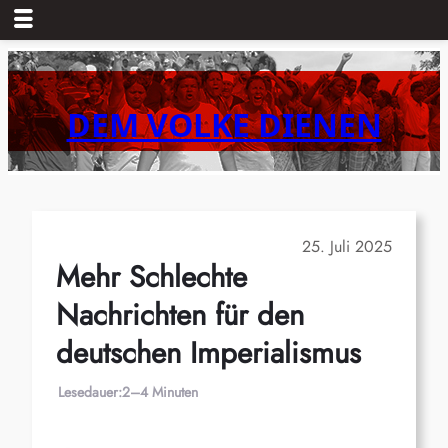
Zum
Inhalt
springen
DEM VOLKE DIENEN
25. Juli 2025
Mehr Schlechte
Nachrichten für den
deutschen Imperialismus
Lesedauer:
2–4 Minuten