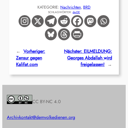
KATEGORIE:
Nachrichten
, 
BRD
SCHLAGWÖRTER:
de-DE
←
Vorheriger:
Nächster:
EILMELDUNG:
Zensur gegen
Georges Abdallah wird
Kalifat.com
freigelassen!
→
CC BY-NC 4.0
Archiv
kontakt@demvolkedienen.org