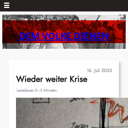
Zum
Inhalt
springen
DEM VOLKE DIENEN
16. Juli 2025
Wieder weiter Krise
Lesedauer:
2–3 Minuten