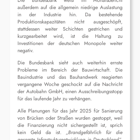
Die Bundesbank weist im Monatsbericht
außerdem auf die allgemein niedrige Auslastung
in der Industrie hin. Da bestehende
Produktionskapazitäten nicht ausgeschöpft,
stattdessen weiter Schichten gestrichen und
kurzgearbeitet wird, ist die Haltung zu
Investitionen der deutschen Monopole weiter
negativ.
Die Bundesbank sieht auch weiterhin ernste
Probleme im Bereich der Bauwirtschaft. Die
Bauindustrie und das Bauhandwerk reagierten
vergangene Woche geschockt auf die Nachricht
der Autobahn GmbH, einen
Ausschreibungsstopp
für das laufende Jahr
zu verhängen.
Alle Planungen für
das
Jahr
2025
für Sanierung
von Brücken oder Straßen wurden
gestoppt
, weil
die Finanzierung nicht sichergestellt ist,
sprich
kein Geld da ist.
„
B
randgefährlich für die
gesamte Infrastrukturentwicklung in Deutschland“
,