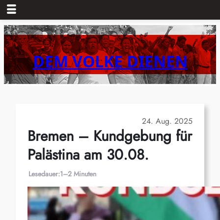
Zum
Inhalt
springen
DEM VOLKE DIENEN
24. Aug. 2025
Bremen – Kundgebung für
Palästina am 30.08.
Lesedauer:
1–2 Minuten