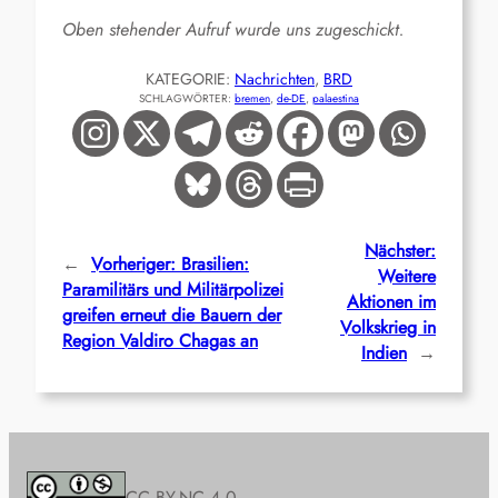
Oben stehender Aufruf wurde uns zugeschickt.
KATEGORIE:
Nachrichten
, 
BRD
SCHLAGWÖRTER:
bremen
, 
de-DE
, 
palaestina
Nächster:
←
Vorheriger:
Brasilien:
Weitere
Paramilitärs und Militärpolizei
Aktionen im
greifen erneut die Bauern der
Volkskrieg in
Region Valdiro Chagas an
Indien
→
CC BY-NC 4.0