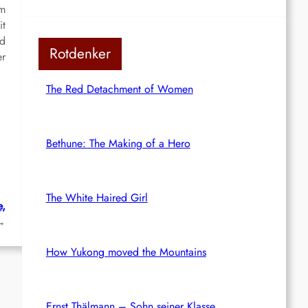
um
it
nd
Rotdenker
er
The Red Detachment of Women
Bethune: The Making of a Hero
The White Haired Girl
e,
→
How Yukong moved the Mountains
Ernst Thälmann – Sohn seiner Klasse