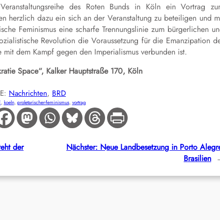
Veranstaltungsreihe des Roten Bunds in Köln ein Vortrag z
ten herzlich dazu ein sich an der Veranstaltung zu beteiligen und m
sche Feminismus eine scharfe Trennungslinie zum bürgerlichen u
sozialistische Revolution die Voraussetzung für die Emanzipation d
se mit dem Kampf gegen den Imperialismus verbunden ist.
atie Space“, Kalker Hauptstraße 170, Köln
IE:
Nachrichten
, 
BRD
E
, 
koeln
, 
proletarischer-feminismus
, 
vortrag
teht der
Nächster:
Neue Landbesetzung in Porto Alegr
Brasilien