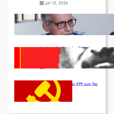
Juli 12, 2026
Indien: „Die Politik der
Kapitulation“ von K. Murali (Ajith)
Juli 1, 2026
Vorsitzender Gonzalo: Gebt das
Leben für die Partei und die
Revolution!
Juni 19, 2026
Beschluss des ZK der KPP zum Tag
des Heldentums
Juni 19, 2026