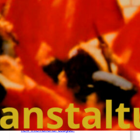
Brasil (AIL): Bomb Bearing AntiImperialist
Messages Explodes at Havan’s ‘Statue of
Liberty’ in Maceió; Luciano Hang Alleges
‘Terrorism’
Netherlands (AIL): Emergency Joint Statement
– Free comrade Misir Besra!
Germany (AIL): Founding of the AIL Local
Group in Karlsruhe
Chile (AIL): Join the Chilean section of the
new International League!