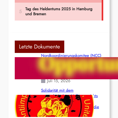
Letzte Dokumente
Nordkoordinierungskomitee (NCC)
der Kommunistischen Partei Indiens
(Maoistisch): Postmoderner
Opportunismus
Juli 15, 2026
Solidarität mit dem
venezolanischem Volk angesichts
der verlorenen Leben und der
katastrophalen Situation durch die
Erdbeben des 24. Juni!