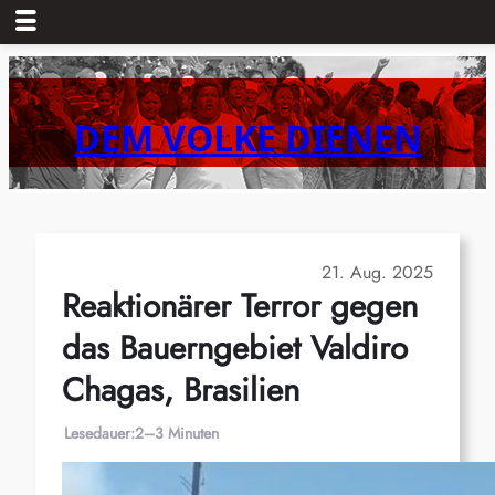
Zum
Inhalt
springen
DEM VOLKE DIENEN
21. Aug. 2025
Reaktionärer Terror gegen
das Bauerngebiet Valdiro
Chagas, Brasilien
Lesedauer:
2–3 Minuten