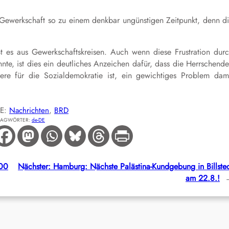
e Gewerkschaft so zu einem denkbar ungünstigen Zeitpunkt, denn d
ßt es aus Gewerkschaftskreisen. Auch wenn diese Frustration dur
nnte, ist dies ein deutliches Anzeichen dafür, dass die Herrschend
ere für die Sozialdemokratie ist, ein gewichtiges Problem dam
IE:
Nachrichten
, 
BRD
LAGWÖRTER:
de-DE
100
Nächster:
Hamburg: Nächste Palästina-Kundgebung in Billste
am 22.8.!