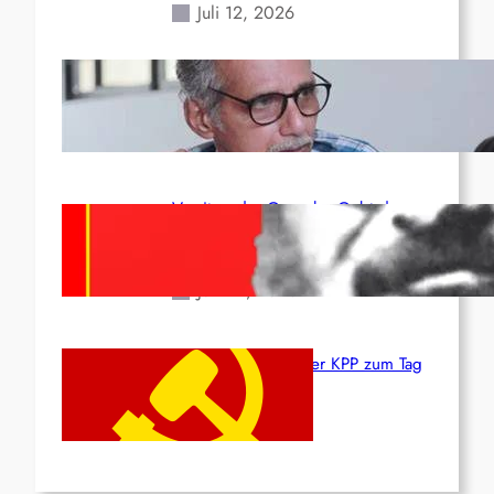
Juli 12, 2026
Indien: „Die Politik der
Kapitulation“ von K. Murali (Ajith)
Juli 1, 2026
Vorsitzender Gonzalo: Gebt das
Leben für die Partei und die
Revolution!
Juni 19, 2026
Beschluss des ZK der KPP zum Tag
des Heldentums
Juni 19, 2026