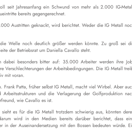
oll seit Jahresanfang ein Schwund von mehr als 2.000 IG-Metal
eintritte bereits gegengerechnet.
.000
Austritten geknackt, wird berichtet.
Weder die
IG Metall
noc
 die Welle noch deutlich größer werden könnte. Zu groß sei d
ite der Betriebsrat um Daniella Cavallo steht.
en dabei besonders bitter auf: 35.000 Arbeiter werden ihre Jo
ere Verschlechterungen der Arbeitsbedingungen. Die IG Metall trei
iv mit voran.
n. Frank Patta, früher selbst IG Metall, macht viel Wirbel. Aber au
nd Arbeitsstrukturen und die Verlagerung der Golfproduktion na
rfreund, wie Cavallo es ist.
sieht es für die IG Metall trotzdem schwierig aus, könnten der
darum wird in den Medien bereits darüber berichtet, dass ei
r in der Auseinandersetzung mit den Bossen bedeuten würde. E