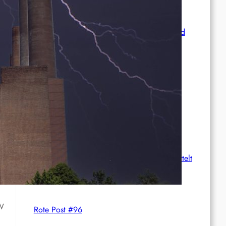
Syrien: Der kurdische Journalist Ahmet Polad
ist seit 200 Tagen in Haft – die Solidarität
wächst
International: Aufruf zu einer
Solidaritätswoche mit anarchistischen
Gefangenen vom 23. bis 30. August 2026
Deutschland: Der Inlandsgeheimdienst ermittelt
gegen „Prosfygika“
W
Rote Post #96