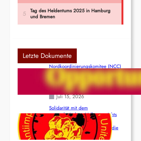
Letzte Dokumente
Nordkoordinierungskomitee (NCC)
der Kommunistischen Partei Indiens
(Maoistisch): Postmoderner
Opportunismus
Juli 15, 2026
Solidarität mit dem
venezolanischem Volk angesichts
der verlorenen Leben und der
katastrophalen Situation durch die
Erdbeben des 24. Juni!