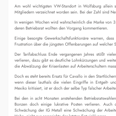
Am wohl wichtigsten VW-Standort in Wolfsburg allein s
Mitgliedern verzeichnet worden sein. Bei der Zahl sind Neu
In wenigen Wochen
wird
wahrscheinlich
die Marke von
3
der
en
Betriebsrat wollten den Vorgang kommentieren.
Einige besorgte Gewerkschaftsfunktionäre warnen, dass
Frustration über die jüngsten Offenbarungen auf welcher Se
Der
Tarifabschluss Ende vergangenen Jahres
stößt viel
verlieren, dazu gibt es deutliche Lohnkürzungen und weit
die Abwälzung der Krisenlasten auf Arbeiterschultern mass
Doch es steht bereits Ersat
z für Cavallo in den Startlöcher
wenn dieser lauthals die vielen Eingriffe in Entgelt- u
Mexiko kritisiert, ist er doch der selbe Typ falscher Arbeite
Bei den in acht Monaten anstehenden Betriebsratswahlen 
Bonzen doch einige lukrative Posten verlieren. Auch 
Schwächung der IG Metall eine Schwächung der Arbeite