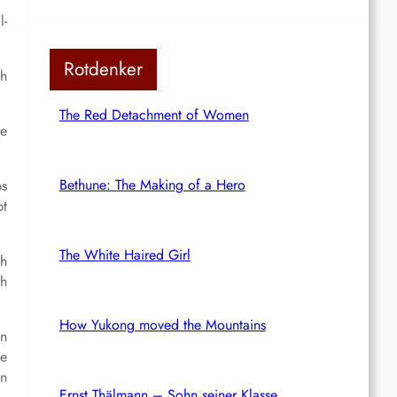
l-
Rotdenker
h
The Red Detachment of Women
ie
Bethune: The Making of a Hero
bs
bt
The White Haired Girl
ch
ch
How Yukong moved the Mountains
en
ne
in
Ernst Thälmann – Sohn seiner Klasse