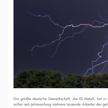
Die größte deutsche Gewerkschaft,
die
IG Metall, hat i
sollen seit Jahresanfang mehr
ere tausende Arbeiter
d
er
g
e