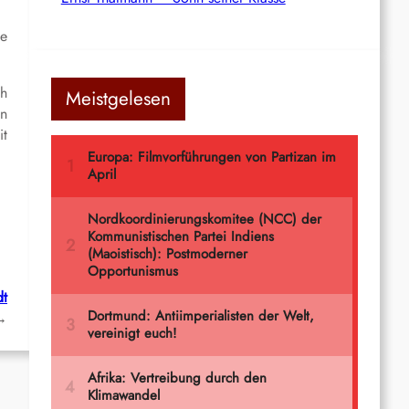
ie
ch
Meistgelesen
en
it
dt
→