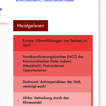
on
→
Meistgelesen