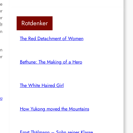
le
er
er
Rotdenker
lt
en
The Red Detachment of Women
in
er
Bethune: The Making of a Hero
The White Haired Girl
20
How Yukong moved the Mountains
Ernst Thälmann – Sohn seiner Klasse