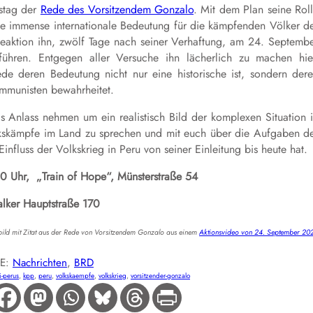
stag der
Rede des Vorsitzendem Gonzalo
. Mit dem Plan seine Rol
ine immense internationale Bedeutung für die kämpfenden Völker d
eaktion ihn, zwölf Tage nach seiner Verhaftung, am 24. Septemb
führen. Entgegen aller Versuche ihn lächerlich zu machen hie
e deren Bedeutung nicht nur eine historische ist, sondern der
ommunisten bewahrheitet.
s Anlass nehmen um ein realistisch Bild der komplexen Situation 
lkskämpfe im Land zu sprechen und mit euch über die Aufgaben d
influss der Volkskrieg in Peru von seiner Einleitung bis heute hat.
 Uhr, „Train of Hope“, Münsterstraße 54
lker Hauptstraße 170
lbild mit Zitat aus der Rede von Vorsitzendem Gonzalo aus einem
Aktionsvideo von 24. September 20
IE:
Nachrichten
, 
BRD
i-perus
, 
kpp
, 
peru
, 
volkskaempfe
, 
volkskrieg
, 
vorsitzender-gonzalo