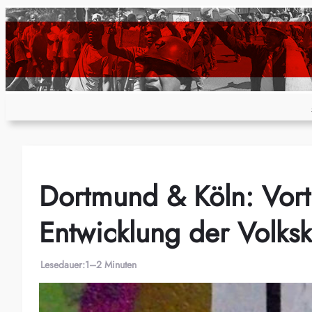
Zum
Inhalt
springen
Dortmund & Köln: Vort
Entwicklung der Volks
Lesedauer:
1–2 Minuten