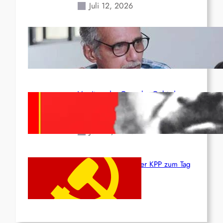
Juli 12, 2026
Indien: „Die Politik der
Kapitulation“ von K. Murali (Ajith)
Juli 1, 2026
Vorsitzender Gonzalo: Gebt das
Leben für die Partei und die
Revolution!
Juni 19, 2026
Beschluss des ZK der KPP zum Tag
des Heldentums
Juni 19, 2026