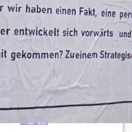
Syrien: Der kurdische Journalist Ahmet Polad
ist seit 200 Tagen in Haft – die Solidarität
wächst
International: Aufruf zu einer
Solidaritätswoche mit anarchistischen
Gefangenen vom 23. bis 30. August 2026
Deutschland: Der Inlandsgeheimdienst ermittelt
gegen „Prosfygika“
Rote Post #96