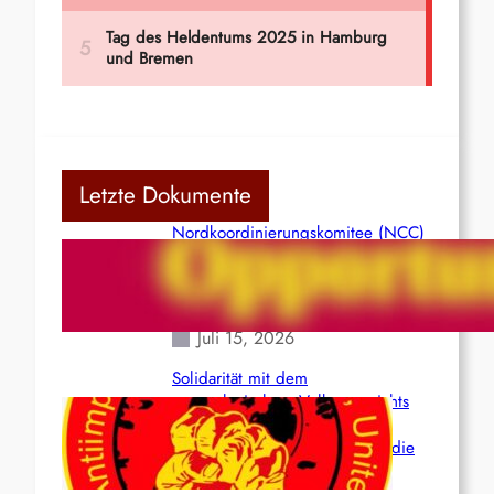
Letzte Dokumente
Nordkoordinierungskomitee (NCC)
der Kommunistischen Partei Indiens
(Maoistisch): Postmoderner
Opportunismus
Juli 15, 2026
Solidarität mit dem
venezolanischem Volk angesichts
der verlorenen Leben und der
katastrophalen Situation durch die
Erdbeben des 24. Juni!