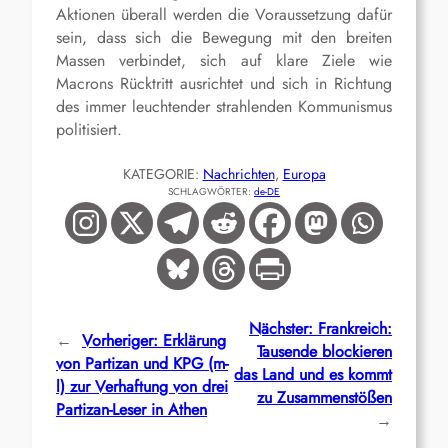
Aktionen überall werden die Voraussetzung dafür
sein, dass sich die Bewegung mit den breiten
Massen verbindet, sich auf klare Ziele wie
Macrons Rücktritt ausrichtet und sich in Richtung
des immer leuchtender strahlenden Kommunismus
politisiert.
KATEGORIE:
Nachrichten
, 
Europa
SCHLAGWÖRTER:
de-DE
Nächster:
Frankreich:
←
Vorheriger:
Erklärung
Tausende blockieren
von Partizan und KPG (m-
das Land und es kommt
l) zur Verhaftung von drei
zu Zusammenstößen
Partizan-Leser in Athen
→