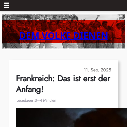
Zum
Inhalt
springen
DEM VOLKE DIENEN
11. Sep. 2025
Frankreich: Das ist erst der
Anfang!
Lesedauer:
3–4 Minuten