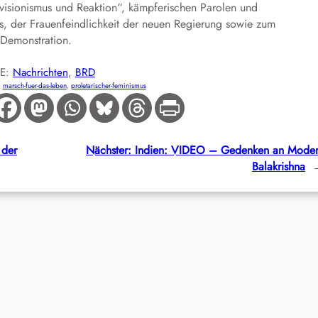
isionismus und Reaktion“, kämpferischen Parolen und
s, der Frauenfeindlichkeit der neuen Regierung sowie zum
 Demonstration.
IE:
Nachrichten
, 
BRD
, 
marsch-fuer-das-leben
, 
proletarischer-feminismus
 der
Nächster:
Indien: VIDEO – Gedenken an Mode
Balakrishna