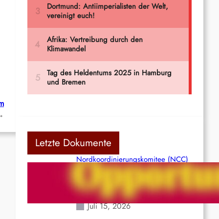
m
→
Letzte Dokumente
Nordkoordinierungskomitee (NCC)
der Kommunistischen Partei Indiens
(Maoistisch): Postmoderner
Opportunismus
Juli 15, 2026