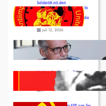
Solidarität mit dem
venezolanischem Volk angesichts
der verlorenen Leben und der
katastrophalen Situation durch die
Erdbeben des 24. Juni!
Juli 12, 2026
Indien: „Die Politik der
Kapitulation“ von K. Murali (Ajith)
Juli 1, 2026
Vorsitzender Gonzalo: Gebt das
Leben für die Partei und die
Revolution!
Juni 19, 2026
Beschluss des ZK der KPP zum Tag