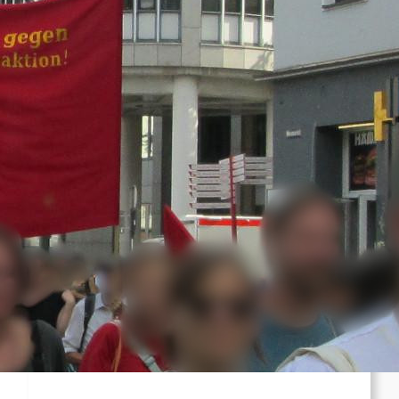
Kampfes gegen die ICE an
Chile: Zwei mutmaßliche Mitglieder des
Mapuche-Widerstands nach mehr als vier
Jahren auf der Flucht festgenommen
Zusammenfassung und Redebeiträge der
Demo 2026 in Gedenken an Ferhat Mayouf
SERVIR AL PUEBLO ESPANA: Liga
Antiimperialista denuncia el papel del
imperialismo en Ceuta y se concentrará en
València (06.08)