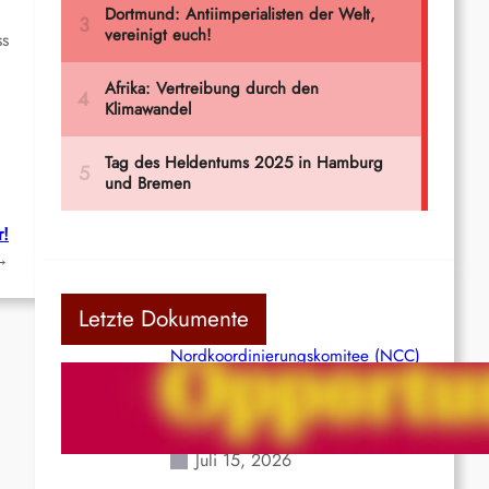
ss
r!
→
Letzte Dokumente
Nordkoordinierungskomitee (NCC)
der Kommunistischen Partei Indiens
(Maoistisch): Postmoderner
Opportunismus
Juli 15, 2026