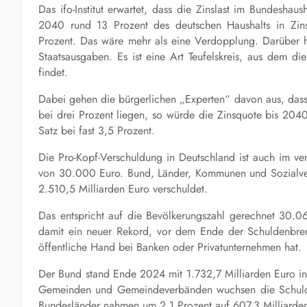
Das ifo-Institut erwartet, dass die Zinslast im Bundesha
2040 rund 13 Prozent des deutschen Haushalts in Zinsz
Prozent. Das wäre mehr als eine Verdopplung. Darüber h
Staatsausgaben. Es ist eine Art Teufelskreis, aus dem d
findet.
Dabei gehen die bürgerlichen „Experten“ davon aus, dass
bei drei Prozent liegen, so würde die Zinsquote bis 2040
Satz bei fast 3,5 Prozent.
Die Pro-Kopf-Verschuldung in Deutschland ist auch im ve
von 30.000 Euro. Bund, Länder, Kommunen und Sozialvers
2.510,5 Milliarden Euro verschuldet.
Das entspricht auf die Bevölkerungszahl gerechnet 30
damit ein neuer Rekord, vor dem Ende der Schuldenbrem
öffentliche Hand bei Banken oder Privatunternehmen hat.
Der Bund stand Ende 2024 mit 1.732,7 Milliarden Euro in 
Gemeinden und Gemeindeverbänden wuchsen die Schulde
Bundesländer nahmen um 2,1 Prozent auf 607,3 Milliarden