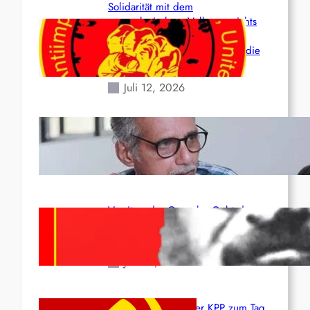
Solidarität mit dem
venezolanischem Volk angesichts
der verlorenen Leben und der
katastrophalen Situation durch die
Erdbeben des 24. Juni!
Juli 12, 2026
Indien: „Die Politik der
Kapitulation“ von K. Murali (Ajith)
Juli 1, 2026
Vorsitzender Gonzalo: Gebt das
Leben für die Partei und die
Revolution!
Juni 19, 2026
Beschluss des ZK der KPP zum Tag