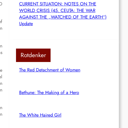
RD
CURRENT SITUATION: NOTES ON THE
WORLD CRISIS (45. CEUTA: THE WAR
AGAINST THE „WATCHED OF THE EARTH“)
ef
Update
an
en
as
Rotdenker
The Red Detachment of Women
te
el
en
in
Bethune: The Making of a Hero
en
en
The White Haired Girl