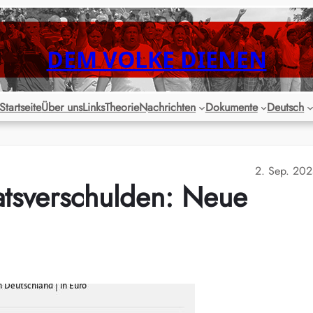
DEM VOLKE DIENEN
Startseite
Über uns
Links
Theorie
Nachrichten
Dokumente
Deutsch
2. Sep. 20
atsverschulden: Neue