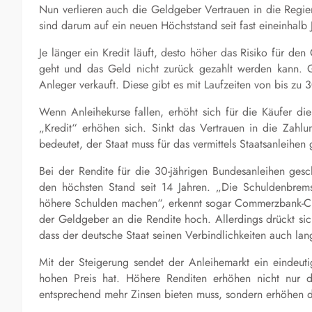
Nun verlieren auch die Geldgeber Vertrauen in die Regie
sind darum auf ein neuen Höchststand seit fast eineinhalb
Je länger ein Kredit läuft, desto höher das Risiko für de
geht und das Geld nicht zurück gezahlt werden kann. Ge
Anleger verkauft. Diese gibt es mit Laufzeiten von bis zu 
Wenn Anleihekurse fallen, erhöht sich für die Käufer di
„Kredit“ erhöhen sich. Sinkt das Vertrauen in die Zahlun
bedeutet, der Staat muss für das vermittels Staatsanleihen
Bei der Rendite für die 30-jährigen Bundesanleihen gesc
den höchsten Stand seit 14 Jahren. „Die Schuldenbrems
höhere Schulden machen“, erkennt sogar Commerzbank-Chef
der Geldgeber an die Rendite hoch. Allerdings drückt si
dass der deutsche Staat seinen Verbindlichkeiten auch lan
Mit der Steigerung sendet der Anleihemarkt ein eindeu
hohen Preis hat. Höhere Renditen erhöhen nicht nur d
entsprechend mehr Zinsen bieten muss, sondern erhöhen d