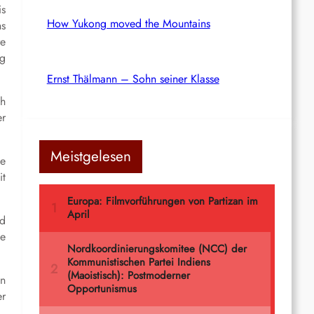
is
How Yukong moved the Mountains
hs
re
eg
Ernst Thälmann – Sohn seiner Klasse
ch
er
Meistgelesen
ke
it
nd
ie
en
er