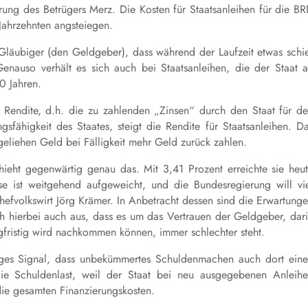
rung des Betrügers Merz. Die Kosten für Staatsanleihen für die B
 Jahrzehnten angsteiegen.
n Gläubiger (den Geldgeber), dass während der Laufzeit etwas schi
nauso verhält es sich auch bei Staatsanleihen, die der Staat 
30 Jahren.
e Rendite, d.h. die zu zahlenden „Zinsen“ durch den Staat für d
gsfähigkeit des Staates, steigt die Rendite für Staatsanleihen. D
 geliehen Geld bei Fälligkeit mehr Geld zurück zahlen.
hieht gegenwärtig genau das. Mit 3,41 Prozent erreichte sie heu
e ist weitgehend aufgeweicht, und die Bundesregierung will vi
volkswirt Jörg Krämer. In Anbetracht dessen sind die Erwartung
ch hierbei auch aus, dass es um das Vertrauen der Geldgeber, dar
gfristig wird nachkommen können, immer schlechter steht.
tiges Signal, dass unbekümmertes Schuldenmachen auch dort ein
ie Schuldenlast, weil der Staat bei neu ausgegebenen Anleih
ie gesamten Finanzierungskosten.