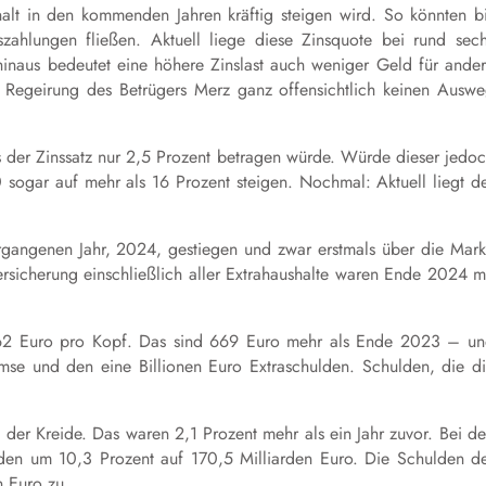
ushalt in den kommenden Jahren kräftig steigen wird. So könnten b
ahlungen fließen. Aktuell liege diese Zinsquote bei rund sec
inaus bedeutet eine höhere Zinslast auch weniger Geld für ande
ie Regeirung des Betrügers Merz ganz offensichtlich keinen Ausw
 der Zinssatz nur 2,5 Prozent betragen würde. Würde dieser jedo
 sogar auf mehr als 16 Prozent steigen. Nochmal: Aktuell liegt d
rgangenen Jahr, 2024, gestiegen und zwar erstmals über die Mar
icherung einschließlich aller Extrahaushalte waren Ende 2024 m
.062 Euro pro Kopf. Das sind 669 Euro mehr als Ende 2023 – u
se und den eine Billionen Euro Extraschulden. Schulden, die d
der Kreide. Das waren 2,1 Prozent mehr als ein Jahr zuvor. Bei d
n um 10,3 Prozent auf 170,5 Milliarden Euro. Die Schulden d
 Euro zu.