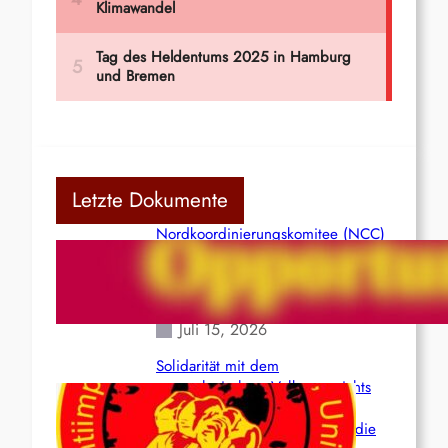
Letzte Dokumente
Nordkoordinierungskomitee (NCC)
der Kommunistischen Partei Indiens
(Maoistisch): Postmoderner
Opportunismus
Juli 15, 2026
Solidarität mit dem
venezolanischem Volk angesichts
der verlorenen Leben und der
katastrophalen Situation durch die