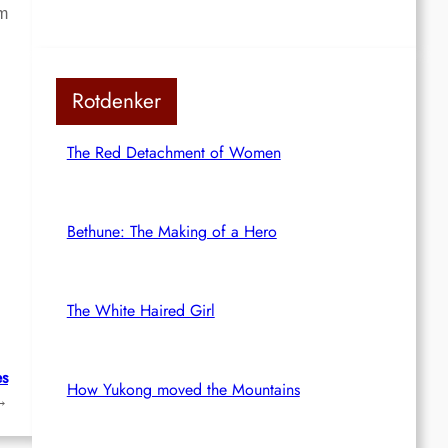
m
Rotdenker
The Red Detachment of Women
Bethune: The Making of a Hero
The White Haired Girl
es
How Yukong moved the Mountains
→