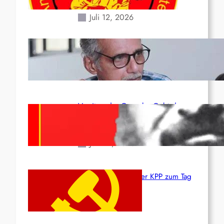
Erdbeben des 24. Juni!
Juli 12, 2026
Indien: „Die Politik der
Kapitulation“ von K. Murali (Ajith)
Juli 1, 2026
Vorsitzender Gonzalo: Gebt das
Leben für die Partei und die
Revolution!
Juni 19, 2026
Beschluss des ZK der KPP zum Tag
des Heldentums
Juni 19, 2026