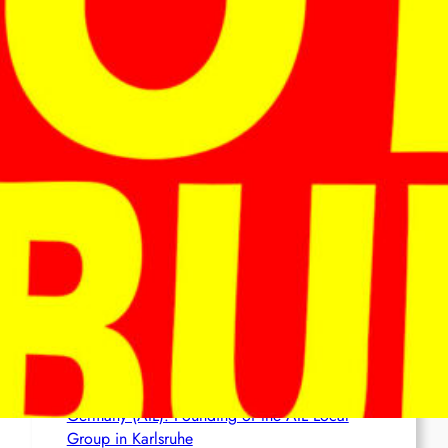
Ceuta
France (AIL): AIL action in several cities
Brasil (AIL): Bomb Bearing AntiImperialist
Messages Explodes at Havan’s ‘Statue of
Liberty’ in Maceió; Luciano Hang Alleges
‘Terrorism’
Netherlands (AIL): Emergency Joint Statement
– Free comrade Misir Besra!
Germany (AIL): Founding of the AIL Local
Group in Karlsruhe