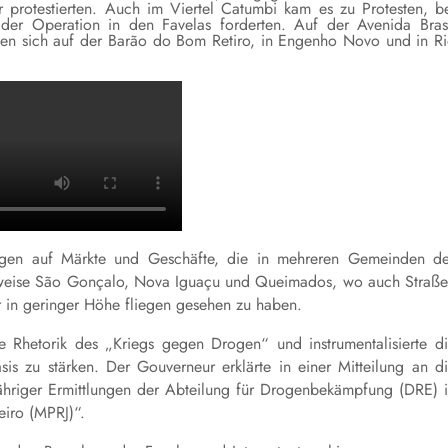
 protestierten. Auch im Viertel Catumbi kam es zu Protesten, b
er Operation in den Favelas forderten. Auf der Avenida Bras
lten sich auf der Barão do Bom Retiro, in Engenho Novo und in R
ngen auf Märkte und Geschäfte, die in mehreren Gemeinden d
lsweise São Gonçalo, Nova Iguaçu und Queimados, wo auch Straß
 in geringer Höhe fliegen gesehen zu haben.
e Rhetorik des „Kriegs gegen Drogen“ und instrumentalisierte d
s zu stärken. Der Gouverneur erklärte in einer Mitteilung an d
jähriger Ermittlungen der Abteilung für Drogenbekämpfung (DRE) 
eiro (MPRJ)“.