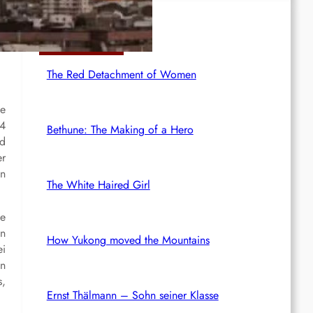
Rotdenker
The Red Detachment of Women
ie
64
Bethune: The Making of a Hero
nd
er
en
The White Haired Girl
te
en
How Yukong moved the Mountains
ei
in
s,
Ernst Thälmann – Sohn seiner Klasse