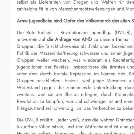
selbst als Lieferanten von Drogen und Waffen für d
zahlreiche Fälle von Menschenrechtsverletzungen und Mor
Arme Jugendliche sind Opfer des Völkermords des alten S
Die Rote Einheit – Revolutionäre Jugendliga (UV-LJR), 
antwortete auf
die Anfrage von AND
zu diesem Thema: „
Gruppen, die fälschlicherweise als ‚Fraktionen‘ bezeichn
Politik der Masseninhaftierung schwarzer und armer Juge
Gruppen weiter wachsen, was wiederum als Rechtfertig
Jugendlichen der Favelas, insbesondere die ärmsten un
unter dem durch brutale Repression im Namen des ‚Krie
Gruppen anschließen. Erstens, weil junge Menschen au
Widerstand gegen die zunehmende Unterdrückung durch 
zweitens, weil sie der Illusion erliegen, durch Kriminal
Revolution zu kämpfen, was viel schwieriger ist und eine
Kriegszustand sei notwendig, um das Verbrechen zu bekämp
Die UV-LJR erklärt: „Jeder weiß, dass die wahren Drahtzie
luxuriösen Villen sitzen, und der Waffenhandel ist eine 
Hersteller selbst, Magnaten, die davon profitieren. 