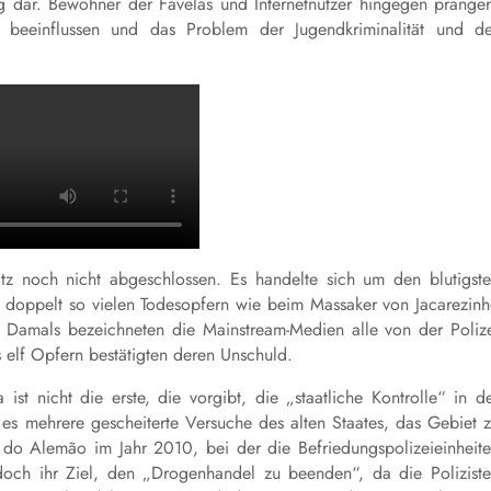
g dar. Bewohner der Favelas und Internetnutzer hingegen prange
v beeinflussen und das Problem der Jugendkriminalität und d
z noch nicht abgeschlossen. Es handelte sich um den blutigst
ls doppelt so vielen Todesopfern wie beim Massaker von Jacarezin
amals bezeichneten die Mainstream-Medien alle von der Poliz
 elf Opfern bestätigten deren Unschuld.
nicht die erste, die vorgibt, die „staatliche Kontrolle“ in d
 es mehrere gescheiterte Versuche des alten Staates, das Gebiet 
 do Alemão im Jahr 2010, bei der die Befriedungspolizeieinheit
doch ihr Ziel, den „Drogenhandel zu beenden“, da die Polizist