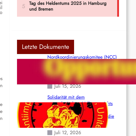
ei
il
io
Letzte Dokumente
Nordkoordinierungskomitee (NCC)
der Kommunistischen Partei Indiens
(Maoistisch): Postmoderner
Opportunismus
es
en
Juli 15, 2026
Solidarität mit dem
venezolanischem Volk angesichts
ie
der verlorenen Leben und der
ie
katastrophalen Situation durch die
in
Erdbeben des 24. Juni!
Juli 12, 2026