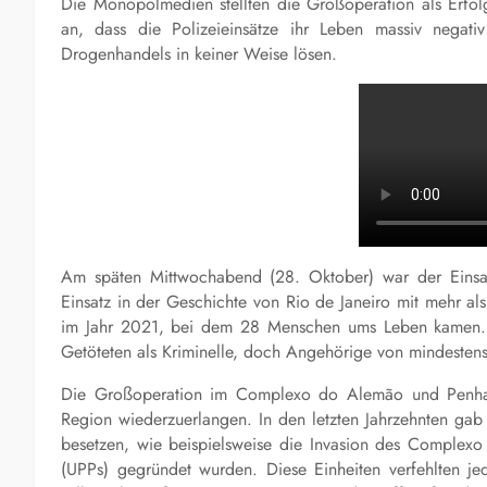
Die Monopolmedien stellten die Großoperation als Erfol
an, dass die Polizeieinsätze ihr Leben massiv negati
Drogenhandels in keiner Weise lösen.
Am späten Mittwochabend (28. Oktober) war der Einsat
Einsatz in der Geschichte von Rio de Janeiro mit mehr a
im Jahr 2021, bei dem 28 Menschen ums Leben kamen. D
Getöteten als Kriminelle, doch Angehörige von mindestens
Die Großoperation im Complexo do Alemão und Penha ist 
Region wiederzuerlangen. In den letzten Jahrzehnten gab
besetzen, wie beispielsweise die Invasion des Complexo
(UPPs) gegründet wurden. Diese Einheiten verfehlten je