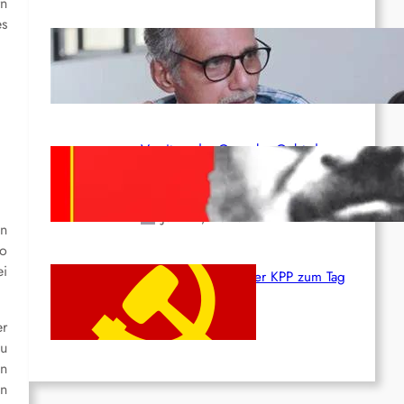
rn
es
Indien: „Die Politik der
Kapitulation“ von K. Murali (Ajith)
Juli 1, 2026
Vorsitzender Gonzalo: Gebt das
Leben für die Partei und die
Revolution!
Juni 19, 2026
en
ho
ei
Beschluss des ZK der KPP zum Tag
des Heldentums
Juni 19, 2026
er
zu
en
en