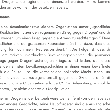
en Drogenhandel agierten und denunziert wurden. Hinzu komm
den an Bewohnern der besetzten Favelas.
taates.
eine demokratisch-revolutionäre Organisation armer Jugendliche
Reaktionäre nutzen den sogenannten ‚Krieg gegen Drogen‘ und d
et werden, um einen Krieg gegen die Armen zu rechtfertigen.“ Der
ndlicher und der grausamen Repression „führt nur dazu, dass die
ung für noch mehr Repression dient.“ „Die Folge ist, dass d
d am meisten unterdrückten Bevölkerungsschichten, die permane
gs gegen Drogen‘ auferlegten Kriegszustand leiden, sich dies
s den ärmsten Bevölkerungsschichten in ihnen einen bewaffnet
die Polizei und die vermeintliche politische Macht sehen, u
ität individuell aufzusteigen, anstatt gegen das System und für d
 revolutionäre Organisation erfordert.“ Die Behauptung, ein solch
fen, „ist nichts anderes als Manipulation“.
her im Drogenhandel beispielsweise weit entfernt von den Favelas 
ganz andere Geschichte; seine Hauptförderer sind die ausländisch
Der sogenannte ‚Krieg gegen Drogen‘ ist nichts weiter als ei