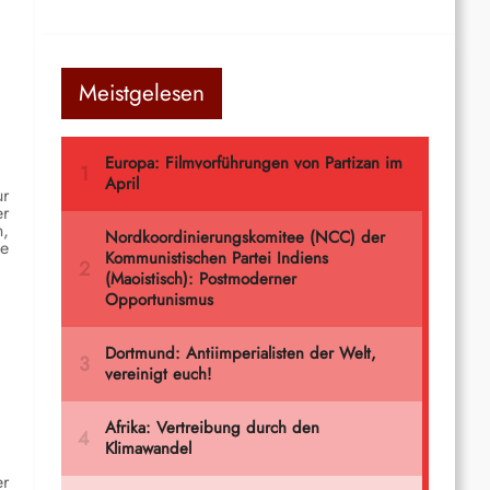
Meistgelesen
ur
er
n,
ne
er