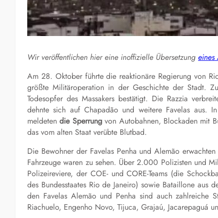
Wir veröffentlichen hier eine inoffizielle Übersetzung
eines
Am 28. Oktober führte die reaktionäre Regierung von Rio
größte Militäroperation in der Geschichte der Stadt. Zu
Todesopfer des Massakers bestätigt. Die Razzia verbr
dehnte sich auf Chapadão und weitere Favelas aus. I
meldeten
die Sperrung
von Autobahnen, Blockaden mit Bu
das vom alten Staat verübte Blutbad.
Die Bewohner der Favelas Penha und Alemão erwachten 
Fahrzeuge waren zu sehen. Über 2.000 Polizisten und Milit
Polizeireviere, der COE- und CORE-Teams (die Schockbatai
des Bundesstaates Rio de Janeiro) sowie Bataillone aus
den Favelas Alemão und Penha sind auch zahlreiche Sta
Riachuelo, Engenho Novo, Tijuca, Grajaú, Jacarepaguá un