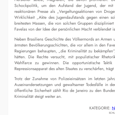
Schockpolitik, um den Aufstand der Jugend, der mi
reaktionären Presse als „Vergeltungsaktionen von Droge
Wirklichkeit „Akte des Jugendaufstands gegen einen sol
breitesten Massen, die von solchen Gruppen disziplinier
Favelas von der Idee der persönlichen Macht verblendet is
Neben Brasiliens Geschichte des Völkermords an Armen un
ärmsten Bevölkerungsschichten, die vor allem in den Fav
Regierungen behaupten, „die Kriminalität zu bekämpfen“
hätten. Die Rechte versucht, mit populistischer Rheto
Wahlfarce zu gewinnen. Die opportunistische Taktik u
Repressionsapparat des alten Staates zu verschärfen, träg
Trotz der Zunahme von Polizeieinsätzen im letzten Jahrz
Auseinandersetzungen und gewaltsamer Todesfälle in der
öffentliche Sicherheit zählt Rio de Janeiro zu den Bunde
Kriminalität steigt weiter an.
KATEGORIE:
N
SCH