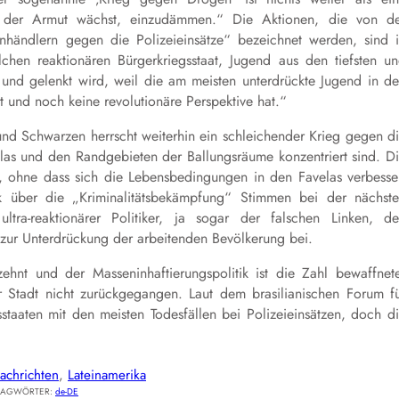
t der Armut wächst, einzudämmen.“ Die Aktionen, die von d
nhändlern gegen die Polizeieinsätze“ bezeichnet werden, sind 
chen reaktionären Bürgerkriegsstaat, Jugend aus den tiefsten u
t und gelenkt wird, weil die am meisten unterdrückte Jugend in d
t und noch keine revolutionäre Perspektive hat.“
d Schwarzen herrscht weiterhin ein schleichender Krieg gegen d
elas und den Randgebieten der Ballungsräume konzentriert sind. D
, ohne dass sich die Lebensbedingungen in den Favelas verbesse
rik über die „Kriminalitätsbekämpfung“ Stimmen bei der nächst
ltra-reaktionärer Politiker, ja sogar der falschen Linken, d
t zur Unterdrückung der arbeitenden Bevölkerung bei.
ehnt und der Masseninhaftierungspolitik ist die Zahl bewaffnet
 Stadt nicht zurückgegangen. Laut dem brasilianischen Forum f
sstaaten mit den meisten Todesfällen bei Polizeieinsätzen, doch d
achrichten
, 
Lateinamerika
LAGWÖRTER:
de-DE