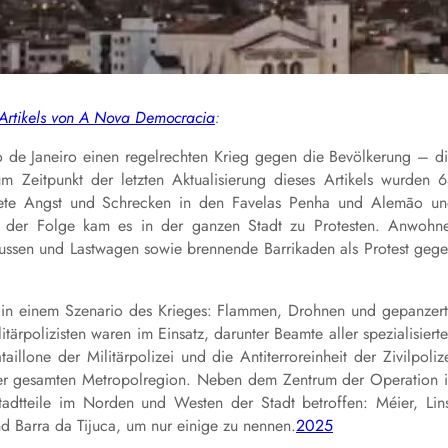
 Artikels von A Nova Democracia
:
 de Janeiro einen regelrechten Krieg gegen die Bevölkerung – d
m Zeitpunkt der letzten Aktualisierung dieses Artikels wurden 
eitete Angst und Schrecken in den Favelas Penha und Alemão u
n der Folge kam es in der ganzen Stadt zu Protesten. Anwohn
ssen und Lastwagen sowie brennende Barrikaden als Protest geg
in einem Szenario des Krieges: Flammen, Drohnen und gepanzer
ärpolizisten waren im Einsatz, darunter Beamte aller spezialisiert
llone der Militärpolizei und die Antiterroreinheit der Zivilpoliz
 der gesamten Metropolregion. Neben dem Zentrum der Operation 
dtteile im Norden und Westen der Stadt betroffen: Méier, Lin
d Barra da Tijuca, um nur einige zu nennen.
2025