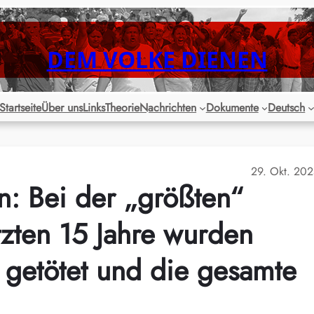
DEM VOLKE DIENEN
Startseite
Über uns
Links
Theorie
Nachrichten
Dokumente
Deutsch
29. Okt. 20
en: Bei der „größten“
tzten 15 Jahre wurden
getötet und die gesamte