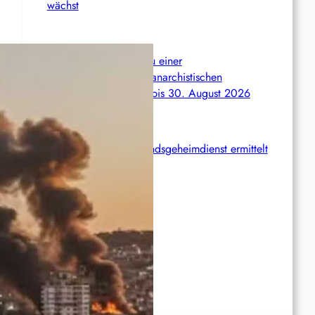
wächst
International: Aufruf zu einer
Solidaritätswoche mit anarchistischen
Gefangenen vom 23. bis 30. August 2026
Deutschland: Der Inlandsgeheimdienst ermittelt
gegen „Prosfygika“
Rote Post #96
Rote Post #95