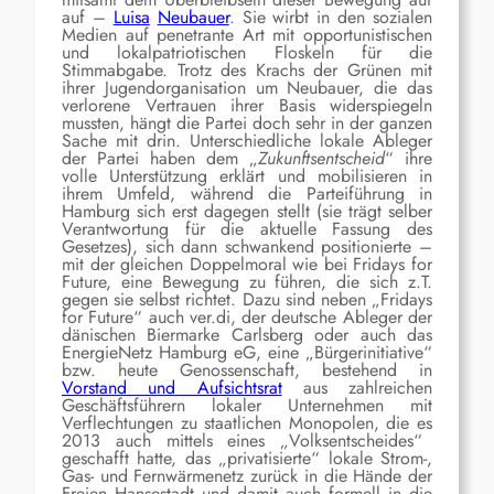
auf –
Luisa
Neuba
u
er
.
Sie wirbt in den sozialen
Medien auf penetrante Art
mit opportunistischen
und lokalpatriotischen
Floskeln
für die
Stimmabgabe.
Trotz des Krachs der Grünen mit
ihrer Jugendorganisation um Neubauer, die das
verlorene Vertrauen ihrer Basis widerspiegeln
mussten,
hängt die Partei doch sehr in der ganzen
Sache mit drin.
U
nterschiedliche lokale Ableger
der Partei
haben dem „
Zukunftsentscheid
“ ihre
volle Unterstützung erklärt und mobilisieren in
ihrem Umfeld,
während die Parteiführung in
Hamburg
sich erst dagegen stellt (sie trägt selber
Verantwortung für die aktuelle Fassung des
Gesetzes), sich dann schwankend positionierte
–
mit der
gleichen
Doppelmoral
wie bei Fridays for
Future
, eine Bewegung zu führen,
die sich z.T.
gegen sie selbst richtet
.
Dazu sind neben „Fridays
for Future“
auch ver.di, der
deutsche Ableger der
dänischen Biermarke Carlsberg
oder auch das
EnergieNetz Hamburg eG,
eine „Bürgerinitiative“
bzw. heute Genossenschaft
,
bestehend in
Vorstand und Aufsichtsrat
aus zahlreichen
Geschäftsführern lokaler Unternehmen mit
Verflechtungen zu staatlichen Monopolen,
die
es
2013 auch mittels eines „Volksentscheides“
geschafft hatte, das „privatisierte“ lokale Strom-,
Gas- und Fernwärmenetz zurück in die Hände der
Freien Hansestadt und damit
auch formell
in die