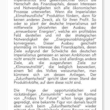
Herrschaft des Finanzkapitals, dessen Interessen
und Notwendigkeiten sich alle ökonomischen
Prozesse unterwerfen. Wenn die Imperialisten
„
klimafreundliche
“ Produktion fördern, dann für
keinen anderen Zweck, als für ihren Profit. So
oder so plant der deutsche Imperialismus seit
mittlerweile Jahrzehnten den Ausbau der
„
erneuerbarer Energien
“, welche ein profitables
Feld darstellen und mit der strategischen
Notwendigkeit der „
Energieunabhängigkeit
“
konvergieren. Dieser Ausbau geschieht
planmäßig im Interesse des Finanzkapitals, deren
Ziele aufgrund der Schwäche des deutschen
Imperialismus gemessen an seinen Ambitionen oft
nicht erreicht werden. Das sind allerdings andere
Ziele, als die ausgerufenen Ziele zur
„
Klimaneutralität
“, die lediglich bezwecken,
einem Teil des Volkes weiszumachen, man
kümmere sich um dessen Anliegen. Der
„
Zukunftsentscheid
“ spricht über einen Stand der
Produktivkräfte, auf dem diese nicht sind.
Die Frage der opportunistischen und
rückständigen „
Konsumkritik
“ wurde im Kontext
von „Fridays for Future“ schon lange genug
gepredigt, eine bekannte Figur von damals taucht
aber auch beim „
Zukunftsentscheid
“ wieder
mitsamt dem Überbleibseln dieser Bewegung auf