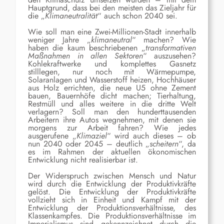
Hauptgrund, dass bei den meisten das Zieljahr für
die „
Klimaneutralität
“ auch schon 2040 sei.
Wie soll man eine Zwei-Millionen-Stadt innerhalb
weniger Jahre „
klimaneutral
“ machen? Wie
haben die kaum beschriebenen „
transformativen
Maßnahmen in allen Sektoren
“ auszusehen?
Kohlekraftwerke und komplettes Gasnetz
stilllegen, nur noch mit Wärmepumpe,
Solaranlagen und Wasserstoff heizen, Hochhäuser
aus Holz errichten, die neue U5 ohne Zement
bauen, Bauernhöfe dicht machen; Tierhaltung,
Restmüll und alles weitere in die dritte Welt
verlagern? Soll man den hunderttausenden
Arbeitern ihre Autos wegnehmen, mit denen sie
morgens zur Arbeit fahren? Wie jedes
ausgerufene „
Klimaziel
“ wird auch dieses – ob
nun 2040 oder 2045 – deutlich „
scheitern
“, da
es im Rahmen der aktuellen ökonomischen
Entwicklung nicht realisierbar ist.
Der Widerspruch zwischen Mensch und Natur
wird durch die Entwicklung der Produktivkräfte
gelöst. Die Entwicklung der Produktivkräfte
vollzieht sich in Einheit und Kampf mit der
Entwicklung der Produktionsverhältnisse, des
Klassenkampfes. Die Produktionsverhältnisse im
Imperialismus sind gekennzeichnet durch die