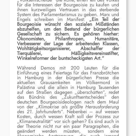
für die Interessen der Bourgeoisie zu kaufen und
ihnen kurzweiliges Vertrauen in das sterbende
System des Parlamentarismus zu geben. Marx und
Engels schreiben im Manifest:
„
E
in Teil der
Bourgeoisie wünscht den sozialen Mißständen
abzuhelfen, um den Bestand der bürgerlichen
Gesellschaft zu sichern. Es gehören hierher:
Ökonomisten, Philanthropen, Humanitäre,
Verbesserer der Lage der arbeitenden Klassen,
Wohltätigkeitsorganisierer, Abschaffer der
Tierquälerei, Mäßigkeitsvereinsstifter,
Winkelreformer der buntscheckigsten Art.“
Während Demos mit 200 Leuten für die
Einführung eines Feiertags für das Franzbrötchen
in Hamburg in der bürgerlichen Presse die
aktuellen Grausamkeiten im Völkermord in
Palästina und die allein in Hamburg Tausenden
auf den Straßen dagegen „
überschatten
“, redet
das Bündnis des „Zukunftsentscheides“ den
deutschen Bourgeoisideologen nach dem Maul
von der „
Klimakrise
als
größte Herausforderung
des 21. Jahrhunderts
“. Nebenbei – auf wessen
Kosten, durch wessen Kraft soll der Prozess zur
„Klimaneutralität“ vor sich gehen? Es sind auch in
der Theorie nicht nur ein paar Paragraphen, die
geändert werden müssten, sondern eine
ökonomische Anstrengung, die auch jemand