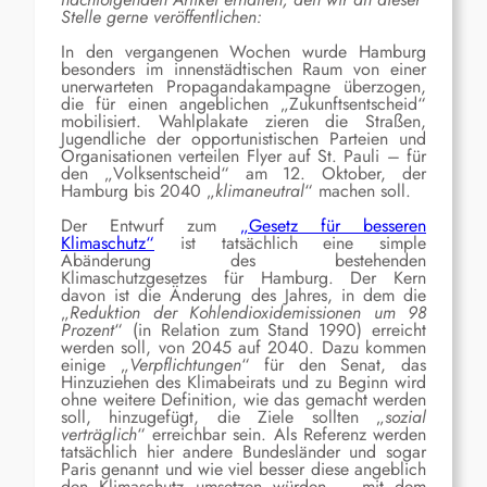
Stelle gerne veröffentlichen:
In den vergangenen Wochen wurde Hamburg
besonders im innenstädtischen Raum von einer
unerwarteten Propagandakampagne überzogen,
die für einen angeblichen „Zukunftsentscheid“
mobilisiert. Wahlplakate zieren die Straßen,
Jugendliche der opportunistischen Parteien und
Organisationen verteilen Flyer auf St. Pauli – für
den „Volksentscheid“ am 12. Oktober, der
Hamburg bis 2040 „
klimaneutral
“ machen soll.
D
er Entwurf zum
„Gesetz für besseren
Klimaschutz“
ist tatsächlich eine simple
Abä
nderung des bestehenden
Klimaschutzgesetzes
für Hamburg.
Der Kern
davon ist die Änderung des Jahres, in dem die
„
Reduktion der Kohlendioxidemissionen um 98
Prozent
“ (in Relation zum Stand 1990) erreicht
werden soll, von 2045 auf 2040. Dazu kommen
einige „
Verpflichtungen
“ für den Senat, das
Hinzuziehen des Klimabeirats und zu Beginn wird
ohne weitere Definition, wie das gemacht werden
soll, hinzugefügt, die Ziele sollten „
sozial
verträglich
“ erreichbar sein. Als Referenz werden
tatsächlich hier andere Bundesländer und sogar
Paris genannt und wie viel besser diese angeblich
den Klimaschutz umsetzen würden – mit dem