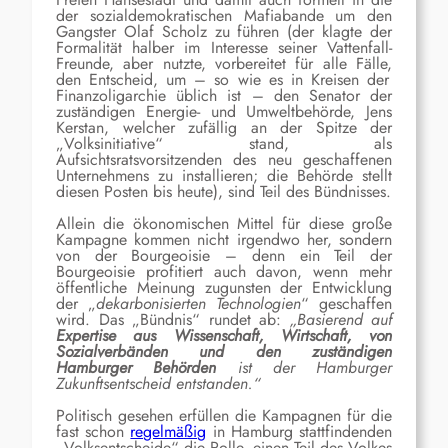
der sozialdemokratischen
Mafiabande
um den
Gangster Olaf Scholz zu führe
n
(
der
klagte
der
Formalität halber
im Interesse seiner Vat
t
enfall-
Freunde,
aber nutzte,
vorbereitet für alle Fälle,
den Entscheid, um
–
so
wie
es
in
Kreisen
der
Finanzoligarchie üblich ist
– den Senator der
zuständigen Energie- und Umweltbehörde, Jens
Kerstan, welcher zufällig an der Spitze der
„Volksinitiative“ stand,
a
ls
Aufsichtsratsvorsitzenden
des neu geschaffenen
Unternehmens zu installieren;
die Behörde stellt
diesen Posten bis heute
)
, s
ind Teil des Bündnisses.
A
llein die ökonomischen Mittel für diese große
Kampagne kommen nicht irgendwo her, sondern
von der Bourgeoisie – denn ein Teil der
Bourgeoisie profitiert auch davon, wenn mehr
öffentliche Meinung zugunsten der Entwicklung
der „
dekarbonisierten Technologien
“ geschaffen
wird. Das „Bündnis“ rundet ab:
„
Basierend auf
Expertise aus Wissenschaft, Wirtschaft, von
Sozialverbänden und den zuständigen
Hamburger Behörden
ist der Hamburger
Zukunftsentscheid entstanden.“
Politisch gesehen erfüllen die Kampagnen für die
fast schon
regelmäßig
in Hamburg stattfindenden
„Volksentscheide“ die Rolle, einen Teil des Volkes