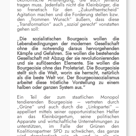
tragen muss. Jedenfalls nicht die Kleinbürger, die
so frenetisch für den „Zukunftsentscheid“
Agitation machen und die Forderung stellen bzw.
den „frommen Wunsch“ äußern, dass diese
„Transformation“ auch „
sozial gerecht
“ vonstatten
gehen soll:
„
Die sozialistischen Bourgeois wollen die
Lebensbedingungen der modernen Gesellschaft
ohne die notwendig daraus hervorgehenden
Kämpfe und Gefahren. Sie wollen die bestehende
Gesellschaft mit Abzug der sie revolutionierenden
und sie auflösenden Elemente. Sie wollen die
Bourgeoisie ohne das Proletariat. Die Bourgeoisie
stellt sich die Welt, worin sie herrscht, natürlich
als die beste Welt vor. Der Bourgeoissozialismus
arbeitet diese tröstliche Vorstellung zu einem
halben oder ganzen System aus.“
Ein Teil der zum staatlichen Monopol
tendierenden Bourgeoisie – vertreten durch
„Grüne“ und auch durch die „Linkspartei“ –
appelliert mittels seiner opportunistischen Helfer
an das Kleinbürgertum, seine politischen
Apparate und wirtschaftliche Unternehmungen zu
unterstützen, im Falle der Grünen den
Koalitionspartner SPD zu schwächen, das ganze
wird demokratisch wie eh und je als ein