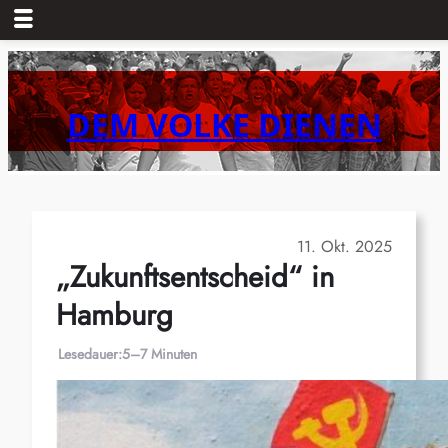
Zum
Inhalt
springen
DEM VOLKE DIENEN
11. Okt. 2025
„Zukunftsentscheid“ in
Hamburg
Lesedauer:
5–7 Minuten