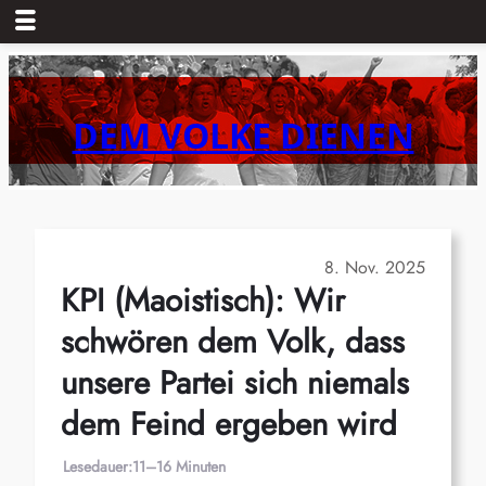
Zum
Inhalt
springen
DEM VOLKE DIENEN
8. Nov. 2025
KPI (Maoistisch): Wir
schwören dem Volk, dass
unsere Partei sich niemals
dem Feind ergeben wird
Lesedauer:
11–16 Minuten