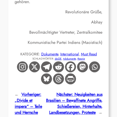
gehören.
Revolutionäre Grüße,
Abhay
Bevollmächtigter Vertreter, Zentralkomitee
Kommunistische Partei Indiens (Maoistisch)
KATEGORIE:
Dokumente
, 
International
, 
Must Read
SCHLAGWÖRTER:
de-DE
, 
t-dokumente
, 
theorie
←
Vorheriger:
Nächster:
Neuigkeiten aus
„Divide et
Brasilien – Bewaffnete Angriffe,
impera“ – Teile
Schießereien, Hinterhalte,
und Herrsche
Landbesetzungen, Proteste
→