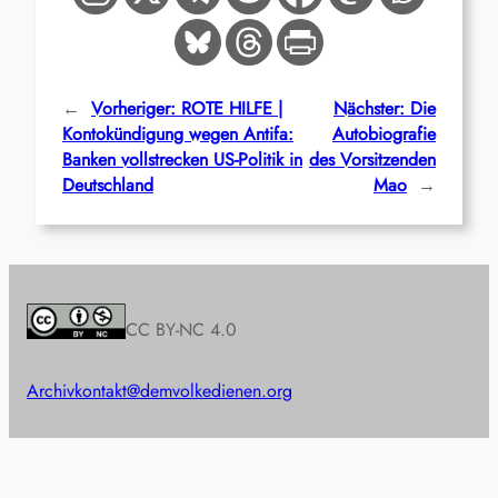
←
Vorheriger:
ROTE HILFE |
Nächster:
Die
Kontokündigung wegen Antifa:
Autobiografie
Banken vollstrecken US-Politik in
des Vorsitzenden
Deutschland
Mao
→
CC BY-NC 4.0
Archiv
kontakt@demvolkedienen.org