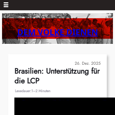
Zum
Inhalt
springen
DEM VOLKE DIENEN
26. Dez. 2025
Brasilien: Unterstützung für
die LCP
Lesedauer:
1–2 Minuten