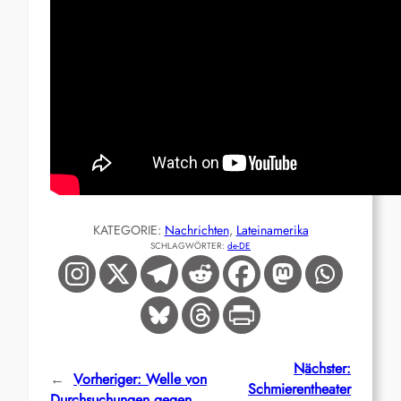
KATEGORIE:
Nachrichten
, 
Lateinamerika
SCHLAGWÖRTER:
de-DE
Nächster:
←
Vorheriger:
Welle von
Schmierentheater
Durchsuchungen gegen