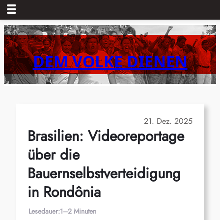
Zum
Inhalt
springen
DEM VOLKE DIENEN
21. Dez. 2025
Brasilien: Videoreportage
über die
Bauernselbstverteidigung
in Rondônia
Lesedauer:
1–2 Minuten