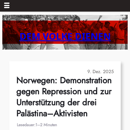
Zum
Inhalt
springen
DEM VOLKE DIENEN
9. Dez. 2025
Norwegen: Demonstration
gegen Repression und zur
Unterstützung der drei
Palästina–Aktivisten
Lesedauer:
1–2 Minuten