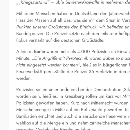
„
„Kriegszustand“ – üble Silvester-Krawalle in mehreren d
Millionen Menschen haben in Deutschland den Jahreswechsel
Hass der Massen auf all das, was sie mit dem Staat in Ve
Punkten unserer Großstädte den Eindruck, wir befinden uns
Bundespolizei. Die Polizei setzte nach den teils sehr he
Fokus verstärkt auf die deutschen Großstädte.
Allein in
Berlin
waren mehr als 4.000 Polizisten im Einsatz
Minute. „
Die Angriffe mit Pyrotechnik waren dabei so mass
nicht eingesetzt werden konnten“
, hieß es in bürgerlichen
Feuerwerkskörpern zählte die Polizei 35 Verletzte in den
werden.
Polizisten sollen unter anderem bei der Demonstration ‚Sil
worden sein, hieß es. In Kreuzberg sollen um kurz vor Mi
Polizisten geworfen haben. Kurz nach Mitternacht wurden
Menschenmenge in Mitte auf ein Polizeiauto geworfen. In
Barrikaden errichtet und auch die anrückende Feuerwehr ve
wahllos auf die Menge ein und nahm zahlreiche Menschen
gesamten Verkehr der Ringlinien lahm.