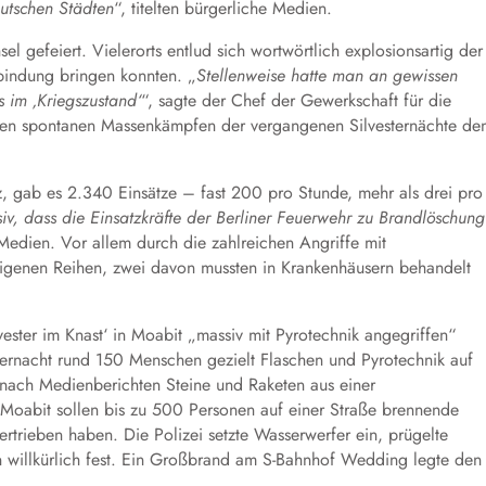
eutschen Städten
“, titelten bürgerliche Medien.
 gefeiert. Vielerorts entlud sich wortwörtlich explosionsartig der
rbindung bringen konnten. „
Stellenweise hatte man an gewissen
 im ‚Kriegszustand‘
“, sagte der Chef der Gewerkschaft für die
ftigen spontanen Massenkämpfen der vergangenen Silvesternächte de
, gab es 2.340 Einsätze – fast 200 pro Stunde, mehr als drei pro
iv, dass die Einsatzkräfte der Berliner Feuerwehr zu Brandlöschung
 Medien. Vor allem durch die zahlreichen Angriffe mit
 eigenen Reihen, zwei davon mussten in Krankenhäusern behandelt
vester im Knast‘ in Moabit „massiv mit Pyrotechnik angegriffen“
tternacht rund 150 Menschen gezielt Flaschen und Pyrotechnik auf
 nach Medienberichten Steine und Raketen aus einer
 Moabit sollen bis zu 500 Personen auf einer Straße brennende
rtrieben haben. Die Polizei setzte Wasserwerfer ein, prügelte
 willkürlich fest. Ein Großbrand am S-Bahnhof Wedding legte den