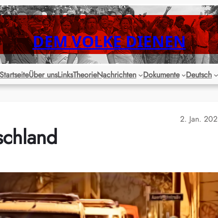
DEM VOLKE DIENEN
Startseite
Über uns
Links
Theorie
Nachrichten
Dokumente
Deutsch
2. Jan. 20
schland