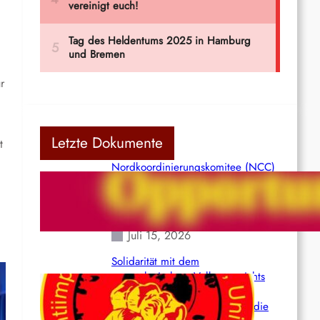
r
Letzte Dokumente
t
Nordkoordinierungskomitee (NCC)
der Kommunistischen Partei Indiens
(Maoistisch): Postmoderner
Opportunismus
Juli 15, 2026
Solidarität mit dem
venezolanischem Volk angesichts
der verlorenen Leben und der
katastrophalen Situation durch die