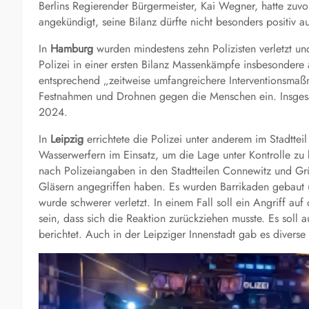
Berlins Regierender Bürgermeister, Kai Wegner, hatte zuv
angekündigt, seine Bilanz dürfte nicht besonders positiv au
In
Hamburg
wurden mindestens zehn Polizisten verletzt un
Polizei in einer ersten Bilanz Massenkämpfe insbesondere 
entsprechend „zeitweise umfangreichere Interventionsmaßn
Festnahmen und Drohnen gegen die Menschen ein. Insgesa
2024.
In
Leipzig
errichtete die Polizei unter anderem im Stadtte
Wasserwerfern im Einsatz, um die Lage unter Kontrolle zu
nach Polizeiangaben in den Stadtteilen Connewitz und Grün
Gläsern angegriffen haben. Es wurden Barrikaden gebaut u
wurde schwerer verletzt. In einem Fall soll ein Angriff au
sein, dass sich die Reaktion zurückziehen musste. Es sol
berichtet. Auch in der Leipziger Innenstadt gab es diverse