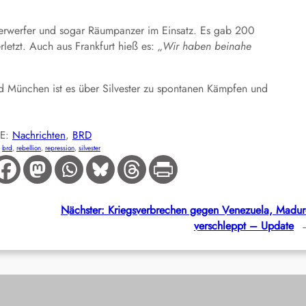
erwerfer und sogar Räumpanzer im Einsatz. Es gab 200
rletzt. Auch aus Frankfurt hieß es:
„Wir haben beinahe
d München ist es über Silvester zu spontanen Kämpfen und
IE:
Nachrichten
, 
BRD
:
brd
, 
rebellion
, 
repression
, 
silvester
Nächster:
Kriegsverbrechen gegen Venezuela, Madu
verschleppt – Update