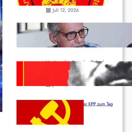
Erdbeben des 24. Juni!
Juli 12, 2026
Indien: „Die Politik der
Kapitulation“ von K. Murali (Ajith)
Juli 1, 2026
Vorsitzender Gonzalo: Gebt das
Leben für die Partei und die
Revolution!
Juni 19, 2026
Beschluss des ZK der KPP zum Tag
des Heldentums
Juni 19, 2026