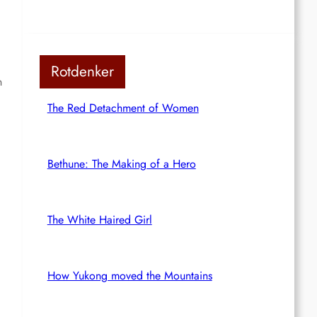
Rotdenker
n
The Red Detachment of Women
Bethune: The Making of a Hero
The White Haired Girl
How Yukong moved the Mountains