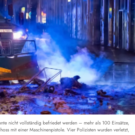
nte nicht vollständig befriedet werden – mehr als 100 Einsätze,
ss mit einer Maschinenpistole. Vier Polizisten wurden verletzt,