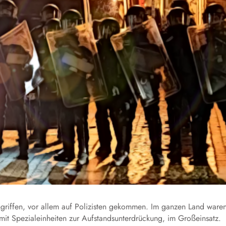
ngriffen, vor allem auf Polizisten gekommen. Im ganzen Land ware
 mit Spezialeinheiten zur Aufstandsunterdrückung, im Großeinsatz.