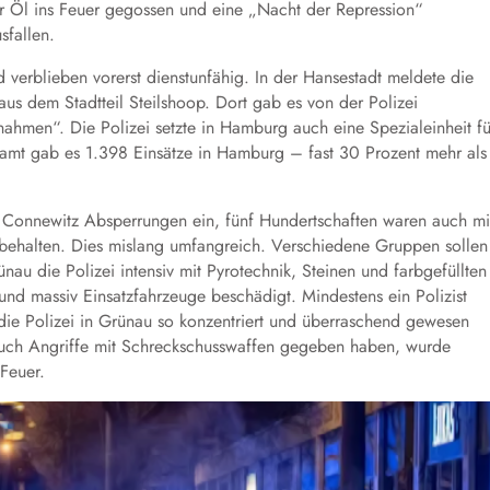
or Öl ins Feuer gegossen und eine „Nacht der Repression“
sfallen.
d verblieben vorerst dienstunfähig. In der Hansestadt meldete die
aus dem Stadtteil Steilshoop. Dort gab es von der Polizei
ahmen“. Die Polizei setzte in Hamburg auch eine Spezialeinheit fü
mt gab es 1.398 Einsätze in Hamburg – fast 30 Prozent mehr als
il Connewitz Absperrungen ein, fünf Hundertschaften waren auch mi
 behalten. Dies mislang umfangreich. Verschiedene Gruppen sollen
au die Polizei intensiv mit Pyrotechnik, Steinen und farbgefüllten
nd massiv Einsatzfahrzeuge beschädigt. Mindestens ein Polizist
f die Polizei in Grünau so konzentriert und überraschend gewesen
l auch Angriffe mit Schreckschusswaffen gegeben haben, wurde
 Feuer.