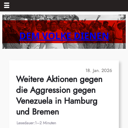
Zum
Inhalt
springen
DEM VOLKE DIENEN
18. Jan. 2026
Weitere Aktionen gegen
die Aggression gegen
Venezuela in Hamburg
und Bremen
Lesedauer:
1–2 Minuten