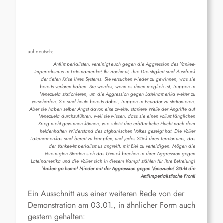
auf deutsch:
Antiimperialisten, vereinigt euch gegen die Aggression des Yankee-
Imperialismus in Lateinamerika! Ihr Hochmut, ihre Dreistigkeit sind Ausdruck
der tiefen Krise ihres Systems. Sie versuchen wieder zu gewinnen, was sie
bereits verloren haben. Sie werden, wenn es ihnen möglich ist, Truppen in
Venezuela stationieren, um die Aggression gegen Lateinamerika weiter zu
verschärfen. Sie sind heute bereits dabei, Truppen in Ecuador zu stationieren.
Aber sie haben selber Angst davor, eine zweite, stärkere Welle der Angriffe auf
Venezuela durchzuführen, weil sie wissen, dass sie einen vollumfänglichen
Krieg nicht gewinnen können, wie zuletzt ihre erbärmliche Flucht nach dem
heldenhaften Widerstand des afghanischen Volkes gezeigt hat. Die Völker
Lateinamerikas sind bereit zu kämpfen, und jedes Stück ihres Territoriums, das
der Yankee-Imperialismus angreift, mit Blei zu verteidigen. Mögen die
Vereinigten Staaten sich das Genick brechen in ihrer Aggression gegen
Lateinamerika und die Völker sich in diesem Kampf stählen für ihre Befreiung!
Yankee go home! Nieder mit der Aggression gegen Venezuela! Stärkt die
Antiimperialistische Front!
Ein Ausschnitt aus einer weiteren Rede von der
Demonstration am 03.01., in ähnlicher Form auch
gestern gehalten: